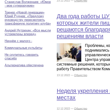
23.12.2022 —
Общество
Станислав Волженцев: «Юмор
- мое супероружие»
Тренер «Новой генерации»
Два года работы ЦУ
Юрий Руднев: «Предложу
руководству пересмотреть
которых жители пиш
трансферную политику клуба»
решаются благодар
Андрей Нутрихин: «Все мысли
устремлены вперед»
решениям власти
Начнём с малого -
Проблемы, ко
Коммунальные кульбиты
поднимались 
управленческ
Не скупитесь говорить
спасибо
Центра управ
системные решения, которы
Альтернатива обеспечена
работу Правительством Коми
13.12.2022 —
Общество
Неделя укрепления 
местах
12.12.2022 —
Общество