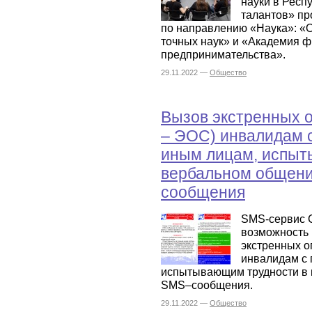
науки в Респ
талантов» пр
по направлению «Наука»: «
точных наук» и «Академия ф
предпринимательства».
29.11.2022 —
Общество
Вызов экстренных 
– ЭОС) инвалидам с
иным лицам, испыт
вербальном общен
сообщения
SMS-сервис 
возможность 
экстренных о
инвалидам с 
испытывающим трудности в
SMS–сообщения.
29.11.2022 —
Общество