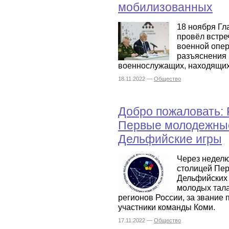
мобилизованных
18 ноября Гл
провёл встре
военной опер
разъяснения
военнослужащих, находящихс
18.11.2022 —
Общество
Добро пожаловать: 
Первые молодежные
Дельфийские игры
Через неделю
столицей Пе
Дельфийских 
молодых тала
регионов России, за звание 
участники команды Коми.
17.11.2022 —
Общество