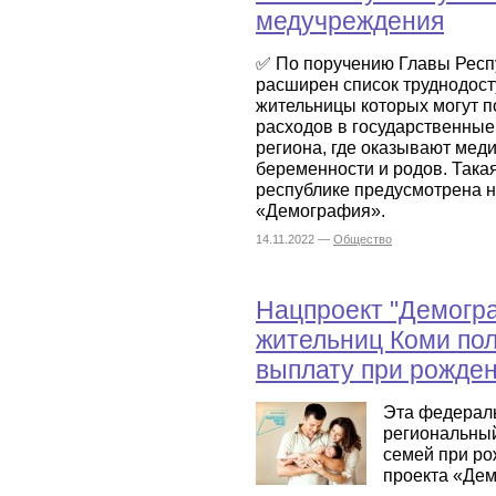
медучреждения
✅ По поручению Главы Респ
расширен список труднодос
жительницы которых могут 
расходов в государственны
региона, где оказывают мед
беременности и родов. Така
республике предусмотрена 
«Демография».
14.11.2022 —
Общество
Нацпроект "Демогра
жительниц Коми пол
выплату при рожде
Эта федерал
региональны
семей при ро
проекта «Де