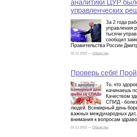
аналитики ЦУР был
управленческих ре
За 2 года ра
управления р
тысячи управ
сообщил заме
Правительства России Дмит
02.12.2022 —
Общество
Проверь себя! Прой
То, что здор
начинаешь по
Качеством зд
СПИД - болез
людей. Всемирный день бор
важных международных дат,
внимания к вопросам здраво
01.12.2022 —
Общество