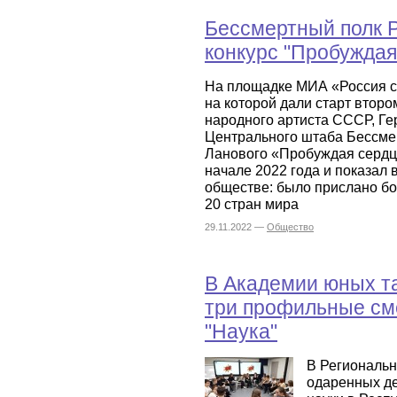
Бессмертный полк Р
конкурс "Пробуждая
На площадке МИА «Россия с
на которой дали старт второ
народного артиста СССР, Ге
Центрального штаба Бессме
Ланового «Пробуждая сердц
начале 2022 года и показал
обществе: было прислано бол
20 стран мира
29.11.2022 —
Общество
В Академии юных та
три профильные см
"Наука"
В Региональн
одаренных де