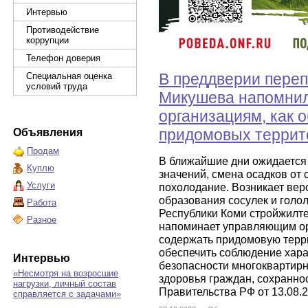
Интервью
Противодействие
коррупции
Телефон доверия
В преддверии переп
Специальная оценка
условий труда
Микушева напомни
организациям, как 
придомовых террит
Объявления
Продам
В ближайшие дни ожидается
Куплю
значений, смена осадков от 
Услуги
похолодание. Возникает веро
образования сосулек и голо
Работа
Республики Коми стройжилт
Разное
напоминает управляющим ор
содержать придомовую терр
обеспечить соблюдение хара
Интервью
безопасности многоквартирн
«Несмотря на возросшие
здоровья граждан, сохранно
нагрузки, личный состав
Правительства РФ от 13.08.2
справляется с задачами»