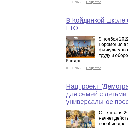
10.11.2022 —
Общество
В Койдинкой школе
ГТО
9 ноября 202
церемония вр
физкультурно 
труду и обор
Койдин
09.11.2022 —
Общество
Нацпроект "Демогра
для семей с детьми 
универсальное пос
С 1 января 20
начнет дейст
пособие для 