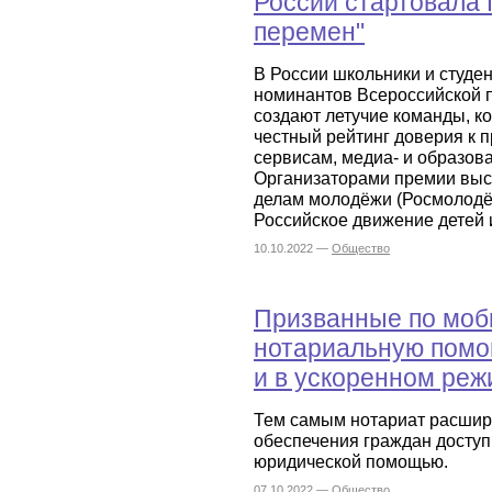
России стартовала
перемен"
В России школьники и студе
номинантов Всероссийской 
создают летучие команды, 
честный рейтинг доверия к 
сервисам, медиа- и образов
Организаторами премии выс
делам молодёжи (Росмолод
Российское движение детей 
10.10.2022 —
Общество
Призванные по моб
нотариальную помо
и в ускоренном ре
Тем самым нотариат расшир
обеспечения граждан досту
юридической помощью.
07.10.2022 —
Общество