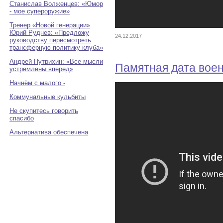
Станислав Волженцев: «Юмор
- мое супероружие»
Тренер «Новой генерации»
Юрий Руднев: «Предложу
24.12.2017
руководству пересмотреть
трансферную политику клуба»
Андрей Нутрихин: «Все мысли
Памятная дата вое
устремлены вперед»
Начнём с малого -
Коммунальные кульбиты
Не скупитесь говорить
спасибо
Альтернатива обеспечена