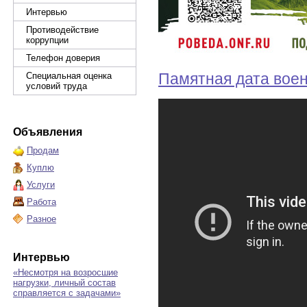
Интервью
Противодействие
коррупции
Телефон доверия
Памятная дата вое
Специальная оценка
условий труда
Объявления
Продам
Куплю
Услуги
Работа
Разное
Интервью
«Несмотря на возросшие
нагрузки, личный состав
справляется с задачами»