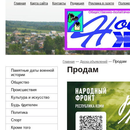
Главная
Карта сайта
Контакты
Редакция
Реклама в газете
Положен
Общественно-политичес
Продам
Главная
Доска объявлений
Продам
Памятные даты военной
истории
Общество
Происшествия
Культура и искусство
Будь бдителен
Политика
Спорт
Кроме того