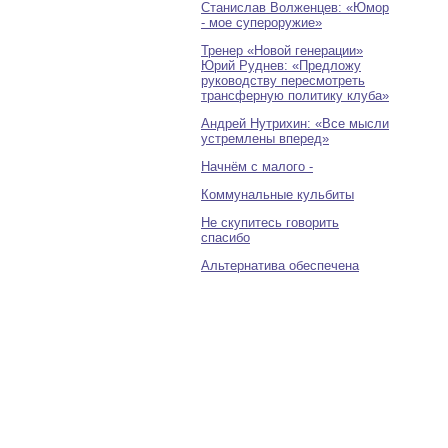
Станислав Волженцев: «Юмор
- мое супероружие»
Тренер «Новой генерации»
Юрий Руднев: «Предложу
руководству пересмотреть
трансферную политику клуба»
Андрей Нутрихин: «Все мысли
устремлены вперед»
Начнём с малого -
Коммунальные кульбиты
Не скупитесь говорить
спасибо
Альтернатива обеспечена