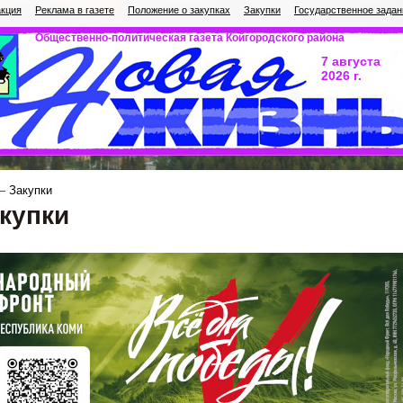
кция
Реклама в газете
Положение о закупках
Закупки
Государственное задан
Общественно-политическая газета Койгородского района
7 августа
2026 г.
Закупки
купки