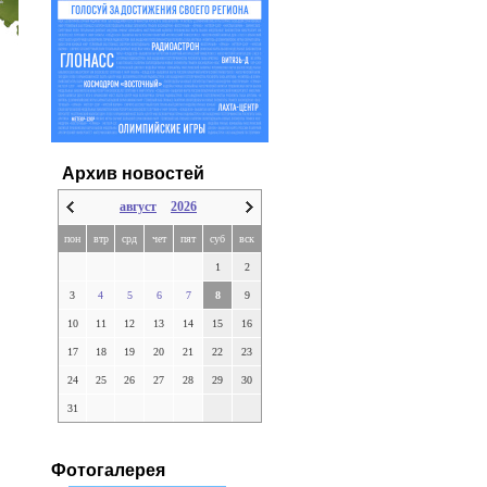
Архив новостей
август
2026
пон
втр
срд
чет
пят
суб
вск
1
2
3
4
5
6
7
8
9
10
11
12
13
14
15
16
17
18
19
20
21
22
23
24
25
26
27
28
29
30
31
Фотогалерея