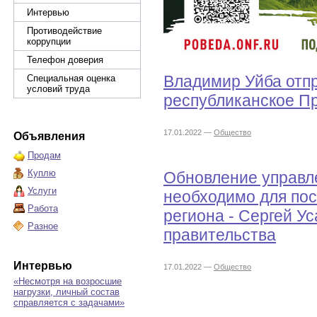
Интервью
Противодействие
коррупции
Телефон доверия
Владимир Уйба отпр
Специальная оценка
условий труда
республиканское П
17.01.2022 —
Общество
Объявления
Продам
Куплю
Обновление управл
Услуги
необходимо для пос
Работа
региона - Сергей Ус
Разное
правительства
Интервью
17.01.2022 —
Общество
«Несмотря на возросшие
нагрузки, личный состав
справляется с задачами»