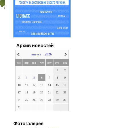
Архив новостей
август
2026
пон
втр
срд
чет
пят
суб
вск
1
2
3
4
5
6
7
8
9
10
11
12
13
14
15
16
17
18
19
20
21
22
23
24
25
26
27
28
29
30
31
Фотогалерея