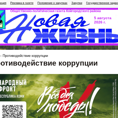
кция
Реклама в газете
Положение о закупках
Закупки
Государственное задан
Общественно-политическая газета Койгородского района
5 августа
2026 г.
Противодействие коррупции
отиводействие коррупции