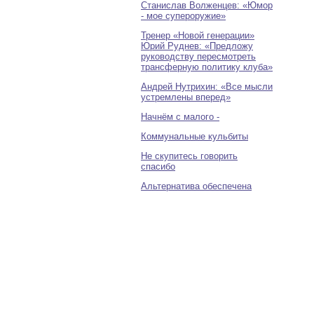
Станислав Волженцев: «Юмор
- мое супероружие»
Тренер «Новой генерации»
Юрий Руднев: «Предложу
руководству пересмотреть
трансферную политику клуба»
Андрей Нутрихин: «Все мысли
устремлены вперед»
Начнём с малого -
Коммунальные кульбиты
Не скупитесь говорить
спасибо
Альтернатива обеспечена