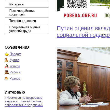
Интервью
Противодействие
коррупции
Телефон доверия
Путин оценил вкла
Специальная оценка
условий труда
социальной поддер
Объявления
Продам
Куплю
Услуги
Работа
Разное
Интервью
«Несмотря на возросшие
нагрузки, личный состав
справляется с задачами»