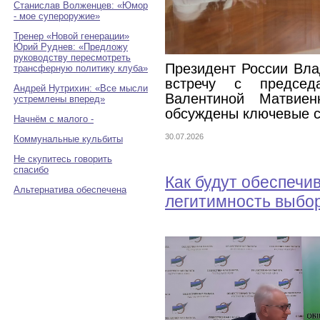
Станислав Волженцев: «Юмор
- мое супероружие»
Тренер «Новой генерации»
Юрий Руднев: «Предложу
руководству пересмотреть
Президент России Вл
трансферную политику клуба»
встречу с председ
Андрей Нутрихин: «Все мысли
Валентиной Матвие
устремлены вперед»
обсуждены ключевые с
Начнём с малого -
30.07.2026
Коммунальные кульбиты
Не скупитесь говорить
спасибо
Как будут обеспечи
Альтернатива обеспечена
легитимность выбор