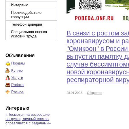
Интервью
Противодействие
коррупции
Телефон доверия
В связи с ростом з
Специальная оценка
условий труда
коронавирусом и р
"Омикрон" в России
выпустил памятку д
Объявления
случае бессимптомн
Продам
Куплю
новой коронавирус
Услуги
респираторной вир
Работа
Разное
28.01.2022 —
Общество
Интервью
«Несмотря на возросшие
нагрузки, личный состав
справляется с задачами»