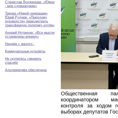
Станислав Волженцев: «Юмор
- мое супероружие»
Тренер «Новой генерации»
Юрий Руднев: «Предложу
руководству пересмотреть
трансферную политику клуба»
Андрей Нутрихин: «Все мысли
устремлены вперед»
Начнём с малого -
Коммунальные кульбиты
Не скупитесь говорить
спасибо
Альтернатива обеспечена
Общественная п
координатором ма
контроля за ходом г
выборах депутатов Го