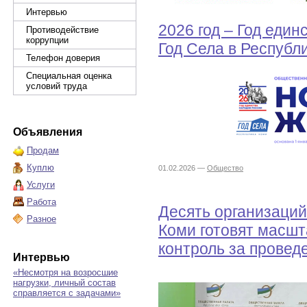
Интервью
2026 год – Год един
Противодействие
коррупции
Год Села в Республ
Телефон доверия
Специальная оценка
условий труда
Объявления
Продам
Куплю
01.02.2026 —
Общество
Услуги
Работа
Десять организаций
Разное
Коми готовят масш
контроль за прове
Интервью
«Несмотря на возросшие
нагрузки, личный состав
справляется с задачами»