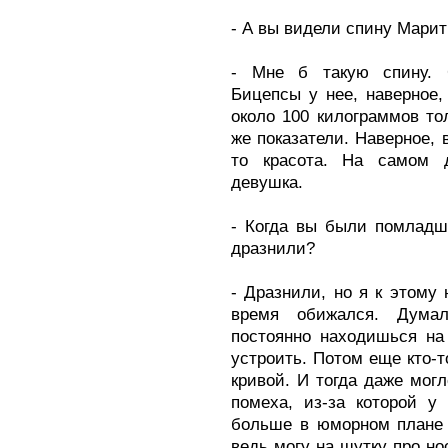
- А вы видели спину Марит
- Мне б такую спину. С
Бицепсы у нее, наверное
около 100 килограммов тол
же показатели. Наверное, в
то красота. На самом д
девушка.
- Когда вы были помладш
дразнили?
- Дразнили, но я к этому 
время обижался. Дума
постоянно находишься на
устроить. Потом еще кто-т
кривой. И тогда даже могл
помеха, из-за которой у
больше в юморном плане 
ведь могу на шутку про но