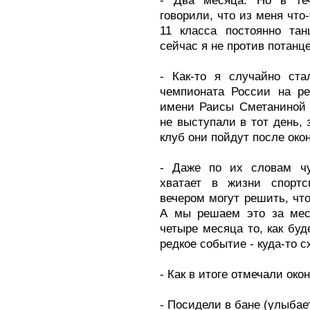
- Два месяца. Но в теч
говорили, что из меня что
11 класса постоянно тан
сейчас я не против потанце
- Как-то я случайно ста
чемпионата России на ре
имени Раисы Сметаниной 
не выступали в тот день, 
клуб они пойдут после око
- Даже по их словам чув
хватает в жизни спорт
вечером могут решить, что
А мы решаем это за мес
четыре месяца то, как буд
редкое событие - куда-то с
- Как в итоге отмечали око
- Посидели в бане (улыбае