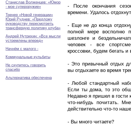
Станислав Волженцев: «Юмор
- После окончания сез
- мое супероружие»
времени. Удалось отдохну
Тренер «Новой генерации»
Юрий Руднев: «Предложу
руководству пересмотреть
- Еще не до конца отдохн
трансферную политику клуба»
полной мере восполню п
Андрей Нутрихин: «Все мысли
шезлонге и бездельнича
устремлены вперед»
человек - все спортсме
Начнём с малого -
кроссовки, будем бегать и 
Коммунальные кульбиты
- Это привычный отдых дл
Не скупитесь говорить
спасибо
вы отдыхаете во время тре
Альтернатива обеспечена
- Любой стандартный наб
Если ты дома, то это общ
Недавно я пришел в гости 
что-нибудь почитать. Мн
действительно что-то наше
- Вы много читаете?