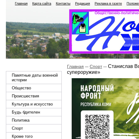
Главная
Карта сайта
Контакты
Редакция
Реклама в газете
Положен
Общественно-политичес
Станислав В
Главная
Спорт
супероружие»
Памятные даты военной
истории
Общество
Происшествия
Культура и искусство
Будь бдителен
Политика
Спорт
Кроме того