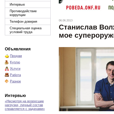
Интервью
Противодействие
коррупции
06.06.2013
Телефон доверия
Станислав Вол
Специальная оценка
условий труда
мое супероруж
Объявления
Продам
Куплю
Услуги
Работа
Разное
Интервью
«Несмотря на возросшие
нагрузки, личный состав
справляется с задачами»