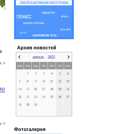
Архив новостей
й
апрель
2025
в: 0
пон
втр
срд
чет
пят
суб
вск
1
2
3
4
5
6
7
8
9
10
11
12
13
ме
14
15
16
17
18
19
20
21
22
23
24
25
26
27
28
29
30
в: 0
Фотогалерея