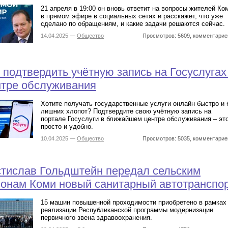
21 апреля в 19:00 он вновь ответит на вопросы жителей Ко
в прямом эфире в социальных сетях и расскажет, что уже
сделано по обращениям, и какие задачи решаются сейчас.
14.04.2025 —
Общество
Просмотров: 5609, комментарие
 подтвердить учётную запись на Госуслугах
нтре обслуживания
Хотите получать государственные услуги онлайн быстро и 
лишних хлопот? Подтвердите свою учётную запись на
портале Госуслуги в ближайшем центре обслуживания – эт
просто и удобно.
10.04.2025 —
Общество
Просмотров: 5035, комментарие
тислав Гольдштейн передал сельским
онам Коми новый санитарный автотранспо
15 машин повышенной проходимости приобретено в рамках
реализации Республиканской программы модернизации
первичного звена здравоохранения.