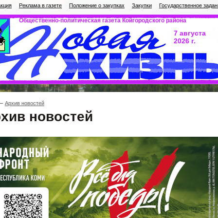
кция
Реклама в газете
Положение о закупках
Закупки
Государственное задан
Общественно-политическая газета Койгородского района
7 августа
2026 г.
Архив новостей
хив новостей