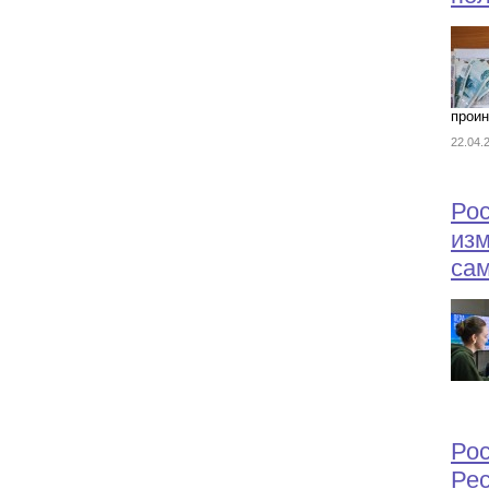
проин
22.04
Рос
изм
сам
Рос
Ре