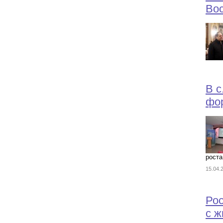
Во
В с
фор
роста
15.04
Ро
с ж