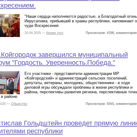
скресением.
"Наши сердца наполняются радостью, а Благодатный огонь
Иерусалима, прибывший в храмы республики, напоминает о
чуде Воскресения.
20.04.2025 —
Кроме того
Просмотров: 4298, комментарие
.Койгородок завершился муниципальный
ум "Гордость. Уверенность.Победа."
Его участники - представители администрации МР
«Койгородский» и администраций сельских поселений,
депутаты, ветераны, молодежь, общественники - в ходе
деловой игры обсуждали проблемы в жизни республики и
района, перспективы развития региона, перспективные точк
 в районе.
.2025 —
Общество
Просмотров: 5565, комментарие
стислав Гольдштейн проведет прямую лини
ителями республики