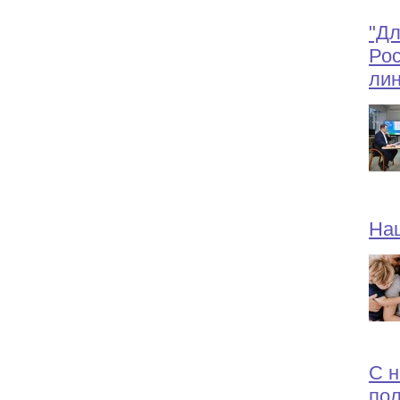
"Дл
Рос
ли
Нац
С н
пол