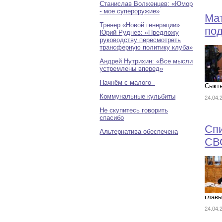
Станислав Волженцев: «Юмор
- мое супероружие»
Ма
Тренер «Новой генерации»
под
Юрий Руднев: «Предложу
руководству пересмотреть
трансферную политику клуба»
Андрей Нутрихин: «Все мысли
устремлены вперед»
Начнём с малого -
Сыкты
Коммунальные кульбиты
24.04
Не скупитесь говорить
спасибо
Спи
Альтернатива обеспечена
СВО
главы
24.04