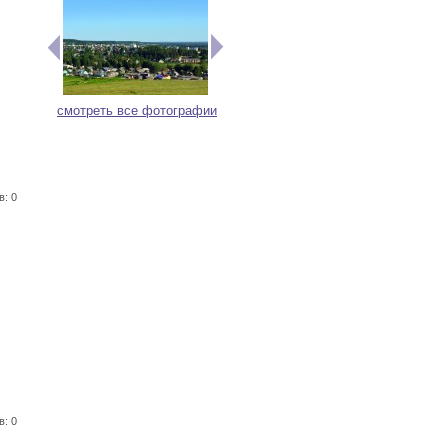
смотреть все фотографии
в: 0
в: 0