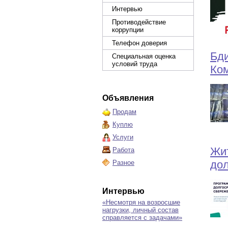
Интервью
Противодействие
коррупции
Телефон доверия
Бди
Специальная оценка
условий труда
Ком
Объявления
Продам
Куплю
Услуги
Жит
Работа
дол
Разное
Интервью
«Несмотря на возросшие
нагрузки, личный состав
справляется с задачами»