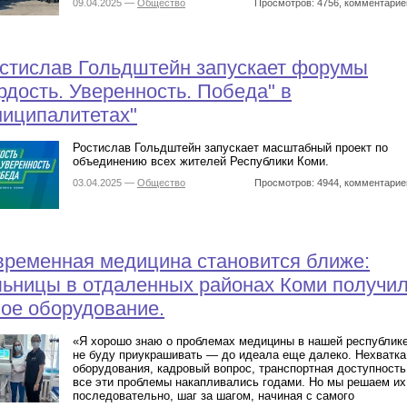
09.04.2025 —
Общество
Просмотров: 4756, комментарие
стислав Гольдштейн запускает форумы
рдость. Уверенность. Победа" в
иципалитетах"
Ростислав Гольдштейн запускает масштабный проект по
объединению всех жителей Республики Коми.
03.04.2025 —
Общество
Просмотров: 4944, комментарие
ременная медицина становится ближе:
ьницы в отдаленных районах Коми получи
ое оборудование.
«Я хорошо знаю о проблемах медицины в нашей республике
не буду приукрашивать — до идеала еще далеко. Нехватка
оборудования, кадровый вопрос, транспортная доступност
все эти проблемы накапливались годами. Но мы решаем их
последовательно, шаг за шагом, начиная с самого