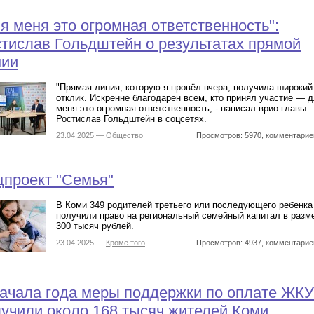
я меня это огромная ответственность":
тислав Гольдштейн о результатах прямой
нии
"Прямая линия, которую я провёл вчера, получила широкий
отклик. Искренне благодарен всем, кто принял участие — 
меня это огромная ответственность, - написал врио главы
Ростислав Гольдштейн в соцсетях.
23.04.2025 —
Общество
Просмотров: 5970, комментарие
проект "Семья"
В Коми 349 родителей третьего или последующего ребенка
получили право на региональный семейный капитал в разм
300 тысяч рублей.
23.04.2025 —
Кроме того
Просмотров: 4937, комментарие
ачала года меры поддержки по оплате ЖКУ
учили около 168 тысяч жителей Коми