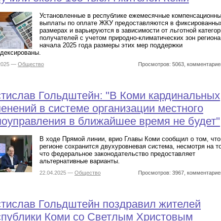
Установленные в республике ежемесячные компенсационн
выплаты по оплате ЖКУ предоставляются в фиксированны
размерах и варьируются в зависимости от льготной категор
получателей с учетом природно-климатических зон региона
начала 2025 года размеры этих мер поддержки
дексированы.
.2025 —
Общество
Просмотров: 5063, комментарие
тислав Гольдштейн: "В Коми кардинальных
енений в системе организации местного
оуправления в ближайшее время не будет"
В ходе Прямой линии, врио Главы Коми сообщил о том, что
регионе сохранится двухуровневая система, несмотря на то
что федеральное законодательство предоставляет
альтернативные варианты.
22.04.2025 —
Общество
Просмотров: 3967, комментарие
тислав Гольдштейн поздравил жителей
спублики Коми со Светлым Христовым