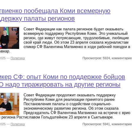
твиенко пообещала Коми всемерную
держку палаты регионов
Совет Федерации как палата регионов будет оказывать
всемерную поддержку Республике Коми. Это уникальный
регион, где живут потрясающие, трудолюбивые, любящие
свой край люди. Об этом 23 апреля сказала журналистам
спикер СФ Валентина Матвиенко в ходе рабочей поездки в
вкар.
.2025 —
Политика
Просмотров: 5924, комментарие
кер СФ: опыт Коми по поддержке бойцов
 надо тиражировать на другие регионы
Совет Федерации продолжит оказывать поддержку
Республике Коми для реализации принятого ранее
Постановления палаты о содействии социально-
экономическому развитию региона. Об этом сказала
Председатель СФ Валентина Матвиенко на встрече с врио
 региона Ростиславом Гольдштейном 23 апреля в Сыктывкаре.
.2025 —
Политика
Просмотров: 5941, комментарие