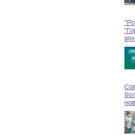
"Ро
"Го
мун
Сов
бол
нов