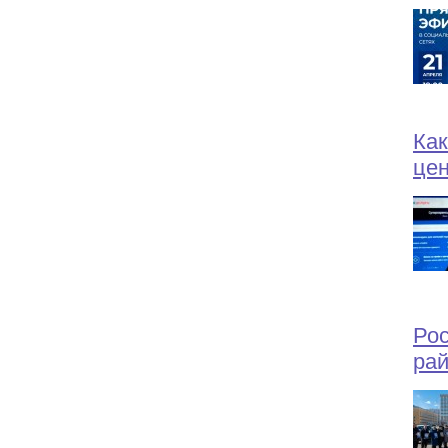
Как
це
Рос
рай