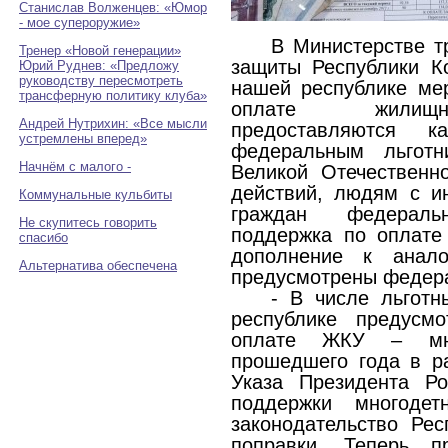
Станислав Волженцев: «Юмор
- мое супероружие»
В Министерстве т
Тренер «Новой генерации»
защиты Республики К
Юрий Руднев: «Предложу
руководству пересмотреть
нашей республике ме
трансферную политику клуба»
оплате жилищно
Андрей Нутрихин: «Все мысли
предоставляются 
устремлены вперед»
федеральным льготн
Начнём с малого -
Великой Отечественн
действий, людям с и
Коммунальные кульбиты
граждан федераль
Не скупитесь говорить
поддержка по оплате
спасибо
дополнение к анало
Альтернатива обеспечена
предусмотрены федер
- В числе льготн
республике предусм
оплате ЖКУ – мно
прошедшего года в р
Указа Президента Р
поддержки многоде
законодательство Ре
поправки. Теперь п