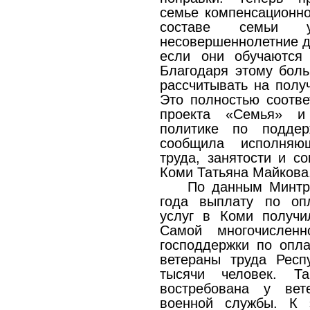
семье компенсационн
составе семьи у
несовершеннолетние дет
если они обучаются
Благодаря этому бол
рассчитывать на полу
Это полностью соотве
проекта «Семья» и
политике по поддер
сообщила исполняю
труда, занятости и с
Коми Татьяна Майкова
По данным Минтру
года выплату по оп
услуг в Коми получи
Самой многочисленн
господдержки по опл
ветераны труда Респ
тысячи человек. Т
востребована у вет
военной службы. К э