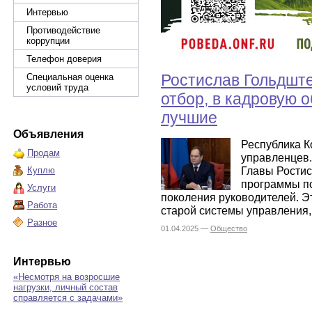
Интервью
Противодействие
коррупции
Телефон доверия
Ростислав Гольдште
Специальная оценка
условий труда
отбор, в кадровую 
лучшие
Объявления
Республика К
Продам
управленцев.
Главы Ростис
Куплю
программы по
Услуги
поколения руководителей. Э
Работа
старой системы управления,
Разное
01.04.2025 —
Общество
Интервью
«Несмотря на возросшие
нагрузки, личный состав
справляется с задачами»