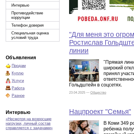
Интервью
Противодействие
коррупции
Телефон доверия
"Для меня это огро
Специальная оценка
условий труда
Ростислав Гольдште
линии
Объявления
"Прямая лини
Продам
широкий откл
принял участ
Куплю
ответственно
Услуги
Гольдштейн в соцсетях.
Работа
23.04.2025 —
Общество
Разное
Нацпроект "Семья"
Интервью
«Несмотря на возросшие
В Коми 349 р
нагрузки, личный состав
справляется с задачами»
ребенка полу