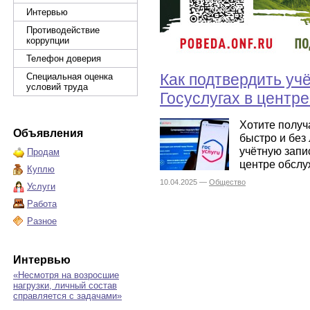
Интервью
Противодействие
коррупции
Телефон доверия
Как подтвердить уч
Специальная оценка
условий труда
Госуслугах в центр
Хотите получ
Объявления
быстро и без
учётную запи
Продам
центре обслу
Куплю
10.04.2025 —
Общество
Услуги
Работа
Разное
Интервью
«Несмотря на возросшие
нагрузки, личный состав
справляется с задачами»