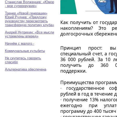
Станислав Волженцев: «Юмор
- мое супероружие»
Тренер «Новой генерации»
Юрий Руднев: «Предложу
руководству пересмотреть
Как получить от государ
трансферную политику клуба»
накоплениям? Это ре
Андрей Нутрихин: «Все мысли
долгосрочных сбережен
устремлены вперед»
Начнём с малого -
Принцип прост: вы
Коммунальные кульбиты
специальный счет, а гос
Не скупитесь говорить
36 000 рублей. За 10 
спасибо
получить до 360 00
Альтернатива обеспечена
поддержки.
Преимущества програм
∙ государственное с
рублей в год в течение д
∙ получение 13% налого
ежегодно при упла
программу до 400 тысяч
∙ государственное гаран