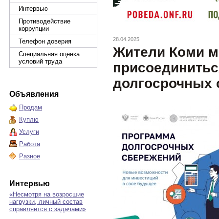
Интервью
Противодействие
коррупции
28.04.2025
Телефон доверия
Жители Коми м
Специальная оценка
условий труда
присоединитьс
долгосрочных 
Объявления
Продам
Куплю
Услуги
Работа
Разное
Интервью
«Несмотря на возросшие
нагрузки, личный состав
справляется с задачами»