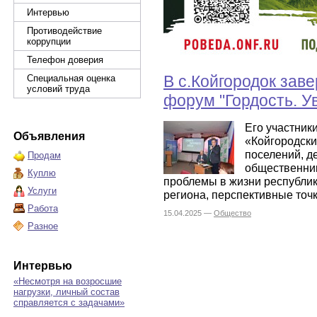
Интервью
Противодействие
коррупции
Телефон доверия
В с.Койгородок за
Специальная оценка
условий труда
форум "Гордость. У
Его участник
Объявления
«Койгородски
поселений, д
Продам
общественник
Куплю
проблемы в жизни республик
Услуги
региона, перспективные точк
Работа
15.04.2025 —
Общество
Разное
Интервью
«Несмотря на возросшие
нагрузки, личный состав
справляется с задачами»