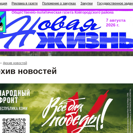
кция
Реклама в газете
Положение о закупках
Закупки
Государственное задан
Общественно-политическая газета Койгородского района
7 августа
2026 г.
Архив новостей
хив новостей