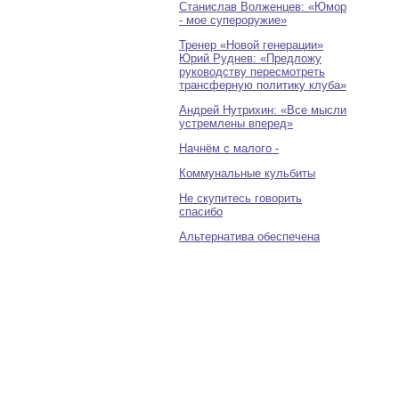
Станислав Волженцев: «Юмор
- мое супероружие»
Тренер «Новой генерации»
Юрий Руднев: «Предложу
руководству пересмотреть
трансферную политику клуба»
Андрей Нутрихин: «Все мысли
устремлены вперед»
Начнём с малого -
Коммунальные кульбиты
Не скупитесь говорить
спасибо
Альтернатива обеспечена