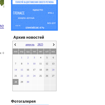
ме
Архив новостей
апрель
2025
пон
втр
срд
чет
пят
суб
вск
в: 0
1
2
3
4
5
6
7
8
9
10
11
12
13
14
15
16
17
18
19
20
21
22
23
24
25
26
27
28
29
30
Фотогалерея