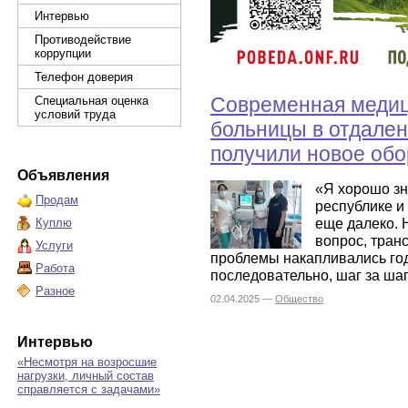
Интервью
Противодействие
коррупции
Телефон доверия
Современная медиц
Специальная оценка
условий труда
больницы в отдале
получили новое обо
Объявления
«Я хорошо з
Продам
республике и
еще далеко. 
Куплю
вопрос, тран
Услуги
проблемы накапливались го
Работа
последовательно, шаг за шаг
Разное
02.04.2025 —
Общество
Интервью
«Несмотря на возросшие
нагрузки, личный состав
справляется с задачами»