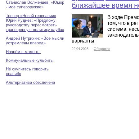
Станислав Волженцев: «Юмор
ближайшее время не
- мое супероружие»
Тренер «Новой генерации»
В ходе Прямо
Юрий Руднев: «Предложу
том, что в р
руководству пересмотреть
система, нес
трансферную политику клуба»
законодатель
Андрей Нутрихин: «Все мысли
варианты.
устремлены вперед»
22.04.2025 —
Общество
Начнём с малого -
Коммунальные кульбиты
Не скупитесь говорить
спасибо
Альтернатива обеспечена