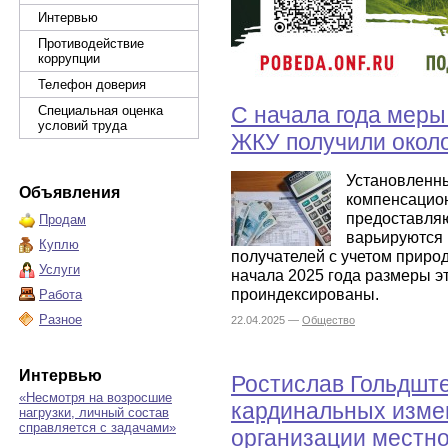
Интервью
Противодействие
коррупции
Телефон доверия
С начала года меры
Специальная оценка
условий труда
ЖКУ получили около
Установленн
Объявления
компенсацио
предоставляю
Продам
варьируются 
Куплю
получателей с учетом природ
Услуги
начала 2025 года размеры э
проиндексированы.
Работа
Разное
22.04.2025 —
Общество
Интервью
Ростислав Гольдште
«Несмотря на возросшие
кардинальных изме
нагрузки, личный состав
справляется с задачами»
организации местно