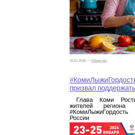
20.01.2026 —
Общество
#КомиЛыжиГордость
призвал поддержать
Глава Коми Рост
жителей региона 
#КомиЛыжиГордость 
России