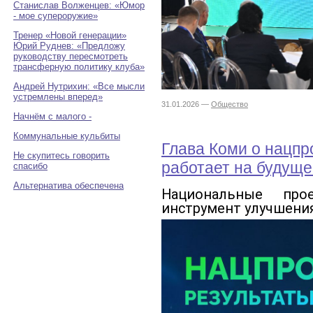
Станислав Волженцев: «Юмор
- мое супероружие»
Тренер «Новой генерации»
Юрий Руднев: «Предложу
руководству пересмотреть
трансферную политику клуба»
Андрей Нутрихин: «Все мысли
устремлены вперед»
31.01.2026 —
Общество
Начнём с малого -
Коммунальные кульбиты
Глава Коми о нацпр
Не скупитесь говорить
работает на будуще
спасибо
Альтернатива обеспечена
Национальные пр
инструмент улучшения