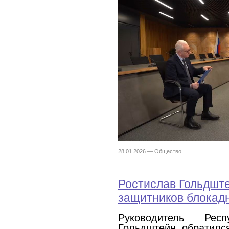
28.01.2026 —
Общество
Ростислав Гольдште
защитников блокад
Руководитель Рес
Гольдштейн обратилс