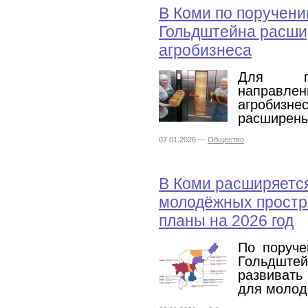
В Коми по поручен
Гольдштейна расши
агробизнеса
Для по
направл
агробиз
расширены
07.01.2026 —
Общество
В Коми расширяетс
молодёжных простра
планы на 2026 год
По поруче
Гольдштей
развивать
для молод