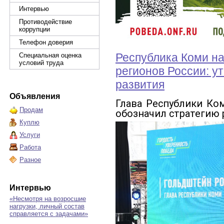
Интервью
Противодействие
коррупции
Телефон доверия
Республика Коми на
Специальная оценка
условий труда
регионов России: у
развития
Объявления
Глава Республики Ко
Продам
обозначил стратегию 
Куплю
Услуги
Работа
Разное
Интервью
«Несмотря на возросшие
нагрузки, личный состав
справляется с задачами»