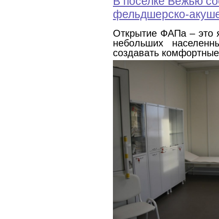
В поселке Вежью со
фельдшерско-акуше
Открытие ФАПа – это я
небольших населенн
создавать комфортные