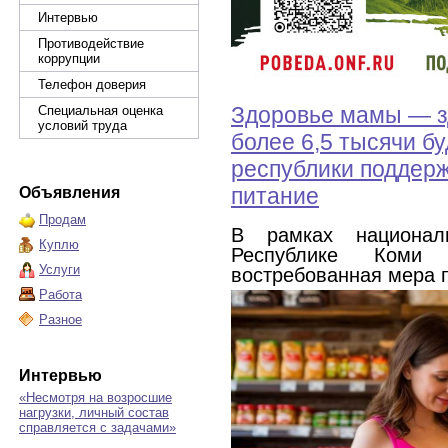
Интервью
Противодействие
коррупции
Телефон доверия
Здоровье мамы — з
Специальная оценка
условий труда
более 6,5 тысячи б
республики поддерж
питание
Объявления
Продам
В рамках национал
Куплю
Республике Коми 
Услуги
востребованная мера 
Работа
Разное
Интервью
«Несмотря на возросшие
нагрузки, личный состав
справляется с задачами»