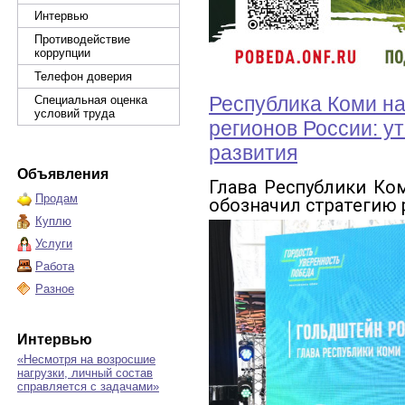
Интервью
Противодействие
коррупции
Телефон доверия
Республика Коми на
Специальная оценка
условий труда
регионов России: у
развития
Объявления
Глава Республики Ко
Продам
обозначил стратегию 
Куплю
Услуги
Работа
Разное
Интервью
«Несмотря на возросшие
нагрузки, личный состав
справляется с задачами»