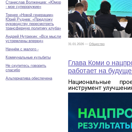
Станислав Волженцев: «Юмор
- мое супероружие»
Тренер «Новой генерации»
Юрий Руднев: «Предложу
руководству пересмотреть
трансферную политику клуба»
Андрей Нутрихин: «Все мысли
устремлены вперед»
31.01.2026 —
Общество
Начнём с малого -
Коммунальные кульбиты
Глава Коми о нацпр
Не скупитесь говорить
работает на будуще
спасибо
Альтернатива обеспечена
Национальные пр
инструмент улучшения