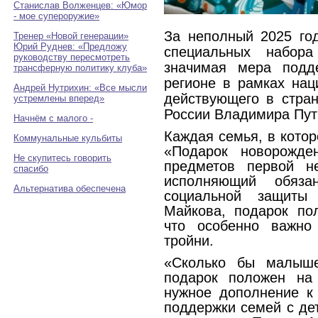
Станислав Волженцев: «Юмор
- мое супероружие»
За неполный 2025 го
Тренер «Новой генерации»
Юрий Руднев: «Предложу
специальных набор
руководству пересмотреть
значимая мера подд
трансферную политику клуба»
регионе в рамках нац
Андрей Нутрихин: «Все мысли
действующего в стра
устремлены вперед»
России Владимира Пут
Начнём с малого -
Каждая семья, в котор
Коммунальные кульбиты
«Подарок новорожд
Не скупитесь говорить
предметов первой не
спасибо
исполняющий обяза
Альтернатива обеспечена
социальной защиты
Майкова, подарок по
что особенно важно
тройни.
«Сколько бы малыш
подарок положен на 
нужное дополнение к
поддержки семей с де