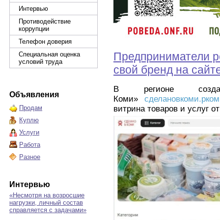
Интервью
Противодействие
коррупции
Телефон доверия
Предприниматели р
Специальная оценка
условий труда
свой бренд на сайт
В регионе соз
Объявления
Коми»
сделановкоми.рко
витрина товаров и услуг о
Продам
Куплю
Услуги
Работа
Разное
Интервью
«Несмотря на возросшие
нагрузки, личный состав
справляется с задачами»