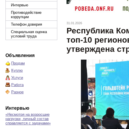
Интервью
Противодействие
коррупции
31.01.2026
Телефон доверия
Республика Ко
Специальная оценка
условий труда
топ-10 регионо
утверждена стр
Объявления
Продам
Куплю
Услуги
Работа
Разное
Интервью
«Несмотря на возросшие
нагрузки, личный состав
справляется с задачами»