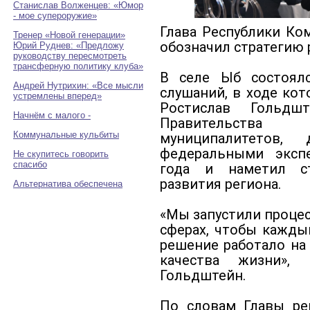
Станислав Волженцев: «Юмор
- мое супероружие»
Глава Республики Ко
Тренер «Новой генерации»
обозначил стратегию 
Юрий Руднев: «Предложу
руководству пересмотреть
трансферную политику клуба»
В селе Ыб состоял
Андрей Нутрихин: «Все мысли
слушаний, в ходе ко
устремлены вперед»
Ростислав Гольдш
Начнём с малого -
Правительства 
Коммунальные кульбиты
муниципалитетов,
федеральными эксп
Не скупитесь говорить
спасибо
года и наметил ст
развития региона.
Альтернатива обеспечена
«Мы запустили процес
сферах, чтобы кажды
решение работало на
качества жизни»,
Гольдштейн.
По словам Главы рег