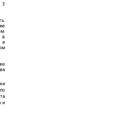
 3
ть.
ие
м.
 в
 и
ом
ее
ва
ки
по
кта
 и