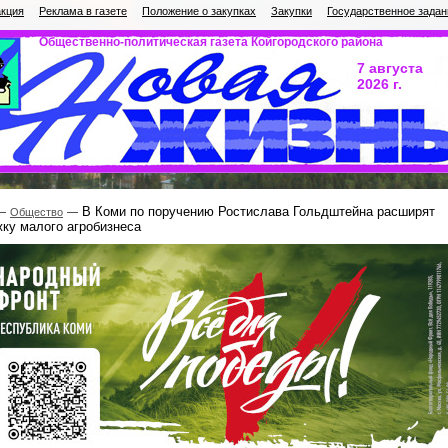
кция
Реклама в газете
Положение о закупках
Закупки
Государственное задан
Общественно-политическая газета Койгородского района
7 августа
2026 г.
В Коми по поручению Ростислава Гольдштейна расширят
Общество
ку малого агробизнеса