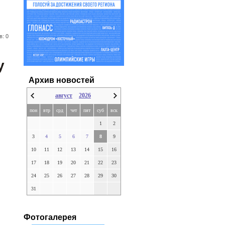
в: 0
у
Архив новостей
август
2026
пон
втр
срд
чет
пят
суб
вск
1
2
3
4
5
6
7
8
9
10
11
12
13
14
15
16
17
18
19
20
21
22
23
24
25
26
27
28
29
30
31
Фотогалерея