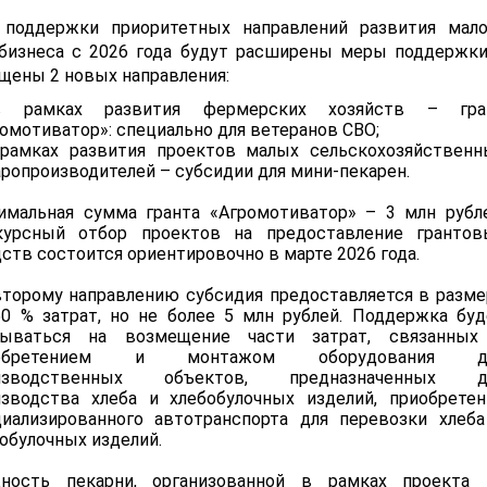
 поддержки приоритетных направлений развития мало
обизнеса с 2026 года будут расширены меры поддержки
щены 2 новых направления:
 рамках развития фермерских хозяйств – гра
омотиватор»: специально для ветеранов СВО;
 рамках развития проектов малых сельскохозяйственн
ропроизводителей – субсидии для мини-пекарен.
имальная сумма гранта «Агромотиватор» – 3 млн рубле
курсный отбор проектов на предоставление грантов
ств состоится ориентировочно в марте 2026 года.
второму направлению субсидия предоставляется в разме
50 % затрат, но не более 5 млн рублей. Поддержка буд
зываться на возмещение части затрат, связанных
иобретением и монтажом оборудования д
изводственных объектов, предназначенных д
изводства хлеба и хлебобулочных изделий, приобретен
циализированного автотранспорта для перевозки хлеба
обулочных изделий.
ность пекарни, организованной в рамках проекта 