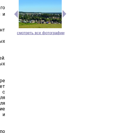
го
 и
нт
смотреть все фотографии
ых
й.
ых
ре
ет
 с
ля
ля
ие
 и
по