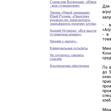
Станислав Волженцев: «Юмор
- мое супероружие»
Для
агр
Тренер «Новой генерации»
Юрий Руднев: «Предложу
запу
руководству пересмотреть
трансферную политику клуба»
- в
«Агр
Андрей Нутрихин: «Все мысли
- в
устремлены вперед»
това
Начнём с малого -
Мин
Коммунальные кульбиты
Кон
Не скупитесь говорить
сред
спасибо
Альтернатива обеспечена
По 
до 
ока
пр
про
про
спе
хлеб
Мощ