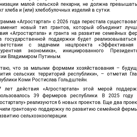
анизации малой сельской пекарни, не должна превышать
кг хлеба и (или) хлебобулочных изделий в сутки.
рамма «Агростартап» с 2026 года перестала существова
заменит новый тип грантов, который объединит лучш
вия «Агростартапа» и гранта на развитие семейных фер
а государственной поддержки будет реализовываться
тветствии с задачами нацпроекта «Эффективная
курентная экономика», инициированного Президент
сии Владимиром Путиным.
итаю, что за малыми формами хозяйствования – будущ
вития сельских территорий республики», – отметил Гла
ублики Коми Ростислав Гольдштейн.
7 лет действия «Агростартапа» этой мерой поддерж
пользовалось 39 фермеров республики. В 2025 году 
остартапу» реализуются 6 новых проектов. Еще два прое
учили грантовую поддержку по развитию семейной фермы
азвитию сельхозкооперации.