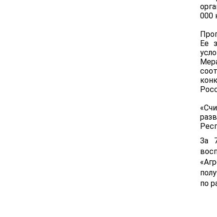
орг
000 
Прог
Ее 
усло
Мер
соо
кон
Рос
«Сч
раз
Респ
За 
вос
«Агр
пол
по р