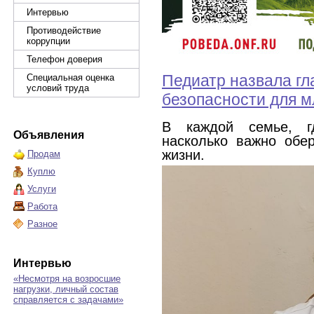
Интервью
Противодействие
коррупции
Телефон доверия
Педиатр назвала г
Специальная оценка
условий труда
безопасности для 
В каждой семье, г
Объявления
насколько важно обе
жизни.
Продам
Куплю
Услуги
Работа
Разное
Интервью
«Несмотря на возросшие
нагрузки, личный состав
справляется с задачами»