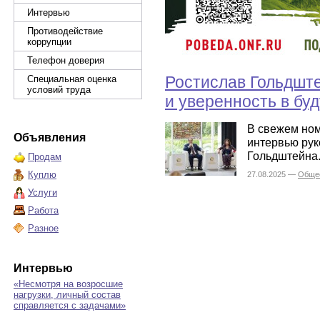
Интервью
Противодействие
коррупции
Телефон доверия
Ростислав Гольдшт
Специальная оценка
условий труда
и уверенность в бу
В свежем но
Объявления
интервью рук
Гольдштейна
Продам
Куплю
27.08.2025 —
Обще
Услуги
Работа
Разное
Интервью
«Несмотря на возросшие
нагрузки, личный состав
справляется с задачами»