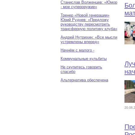
Станислав Волженцев: «Юмор
Бо
- мое супероружие»
ма
Тренер «Новой генерации»
Юрий Руднев: «Предложу
руководству пересмотреть
трансферную политику клуба»
Андрей Нутрихин: «Все мысли
устремлены вперед»
Начнём с малого -
Коммунальные кульбиты
Луч
Не скупитесь говорить
на
спасибо
Альтернатива обеспечена
20.08
Пр
Ро