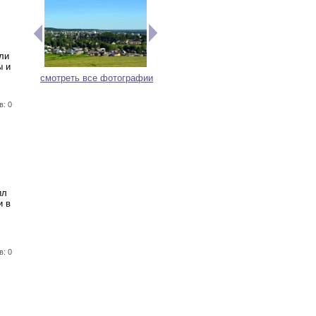
ли
ы и
смотреть все фотографии
в: 0
ил
и в
в: 0