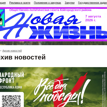
кция
Реклама в газете
Положение о закупках
Закупки
Государственное задан
Общественно-политическая газета Койгородского района
7 августа
2026 г.
Архив новостей
хив новостей