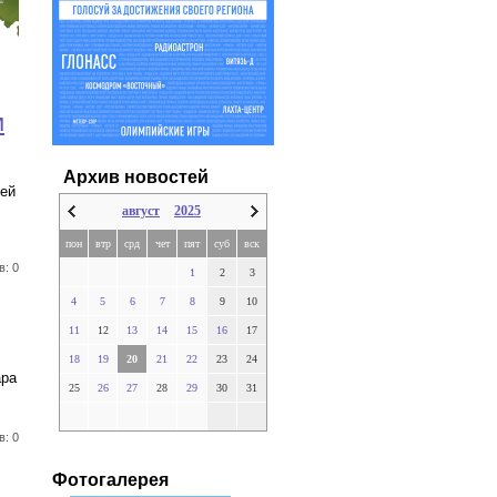
м
Архив новостей
щей
август
2025
пон
втр
срд
чет
пят
суб
вск
в: 0
1
2
3
4
5
6
7
8
9
10
11
12
13
14
15
16
17
18
19
20
21
22
23
24
ара
25
26
27
28
29
30
31
в: 0
Фотогалерея