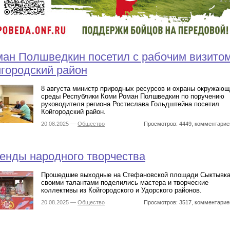
ан Полшведкин посетил с рабочим визито
городский район
8 августа министр природных ресурсов и охраны окружаю
среды Республики Коми Роман Полшведкин по поручению
руководителя региона Ростислава Гольдштейна посетил
Койгородский район.
20.08.2025 —
Общество
Просмотров: 4449, комментарие
енды народного творчества
Прошедшие выходные на Стефановской площади Сыктывк
своими талантами поделились мастера и творческие
коллективы из Койгородского и Удорского районов.
20.08.2025 —
Общество
Просмотров: 3517, комментарие