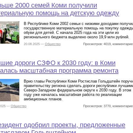
льше 2000 семей Коми получили
териальную помощь на детскую одежду
В Республике Коми 2002 семьи с низкими доходами получи
государственную материальную помощь на покупку одежд
обуви для детей. С начала 2025 года на эти цели из
регионального бюджета выделено около 19,9 млн рублей.
20.08.2025 —
Общество
Просмотров: 4019, комментарие
шие дороги СЗФО к 2030 году: в Коми
чалась масштабная программа ремонта
Врио главы Республики Коми Ростислав Гольдштейн поруч
правительству региона сделать дороги республики лучшим
Северо-Западном федеральном округе к 2030 году. В этом
году уже началась масштабная работа по реализации
амбициозных планов.
.2025 —
Общество
Просмотров: 3770, комментарие
езидент одобрил проекты, предложенные
стиславом Гольдштейном