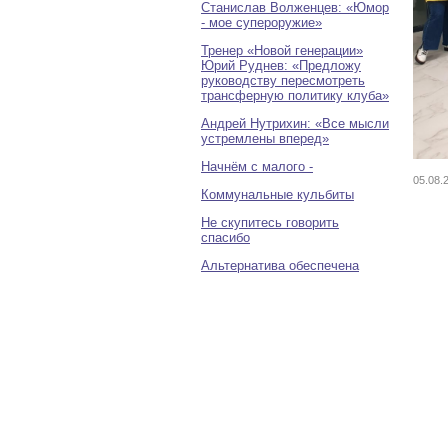
Станислав Волженцев: «Юмор
- мое супероружие»
Тренер «Новой генерации»
Юрий Руднев: «Предложу
руководству пересмотреть
трансферную политику клуба»
Андрей Нутрихин: «Все мысли
устремлены вперед»
Начнём с малого -
05.08
Коммунальные кульбиты
Не скупитесь говорить
спасибо
Альтернатива обеспечена