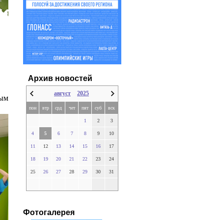
Архив новостей
август
2025
ным
пон
втр
срд
чет
пят
суб
вск
1
2
3
4
5
6
7
8
9
10
11
12
13
14
15
16
17
18
19
20
21
22
23
24
25
26
27
28
29
30
31
Фотогалерея