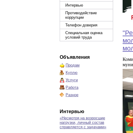
Интервью
Противодействие
коррупции
Телефон доверия
"Ре
Специальная оценка
условий труда
мо
мо
Объявления
Коми
муни
Продам
Куплю
Услуги
Работа
Разное
Интервью
«Несмотря на возросшие
нагрузки, личный состав
справляется с задачами»