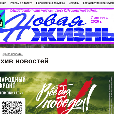
кция
Реклама в газете
Положение о закупках
Закупки
Государственное задан
Общественно-политическая газета Койгородского района
7 августа
2026 г.
Архив новостей
хив новостей