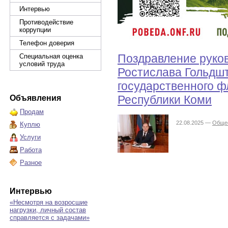
Интервью
Противодействие
коррупции
Телефон доверия
Поздравление руко
Специальная оценка
условий труда
Ростислава Гольдш
государственного ф
Республики Коми
Объявления
Продам
22.08.2025 —
Обще
Куплю
Услуги
Работа
Разное
Интервью
«Несмотря на возросшие
нагрузки, личный состав
справляется с задачами»