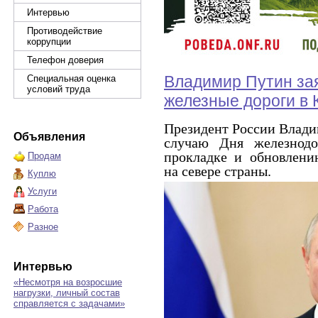
Интервью
Противодействие
коррупции
Телефон доверия
Владимир Путин зая
Специальная оценка
условий труда
железные дороги в 
Президент России Влади
Объявления
случаю Дня железнод
прокладке и обновлен
Продам
на севере страны.
Куплю
Услуги
Работа
Разное
Интервью
«Несмотря на возросшие
нагрузки, личный состав
справляется с задачами»