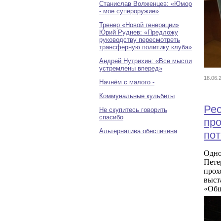
Станислав Волженцев: «Юмор
- мое супероружие»
Тренер «Новой генерации»
Юрий Руднев: «Предложу
руководству пересмотреть
трансферную политику клуба»
Андрей Нутрихин: «Все мысли
устремлены вперед»
18.06
Начнём с малого -
Коммунальные кульбиты
Ре
Не скупитесь говорить
спасибо
пр
Альтернатива обеспечена
по
Одно
Пет
прох
выст
«Общ