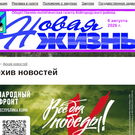
кция
Реклама в газете
Положение о закупках
Закупки
Государственное задан
Общественно-политическая газета Койгородского района
6 августа
2026 г.
Архив новостей
хив новостей