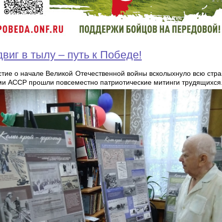
виг в тылу – путь к Победе!
стие о начале Великой Отечественной войны всколыхнуло всю стра
ми АССР прошли повсеместно патриотические митинги трудящихся