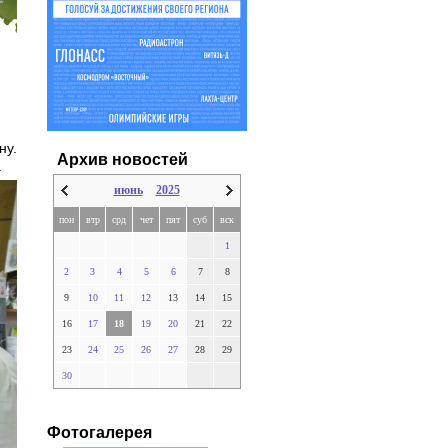
ну.
Архив новостей
.
июнь
2025
пон
втр
срд
чет
пят
суб
вск
1
2
3
4
5
6
7
8
9
10
11
12
13
14
15
16
17
18
19
20
21
22
23
24
25
26
27
28
29
30
Фотогалерея