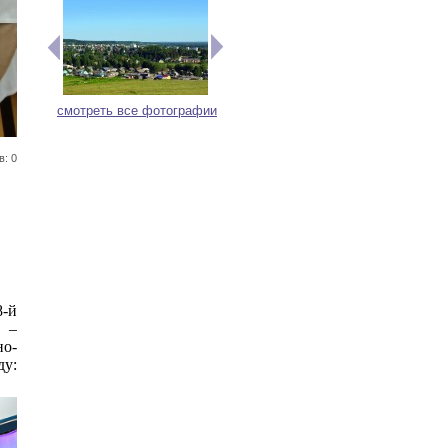
смотреть все фотографии
в: 0
8-й
 –
о-
ду: