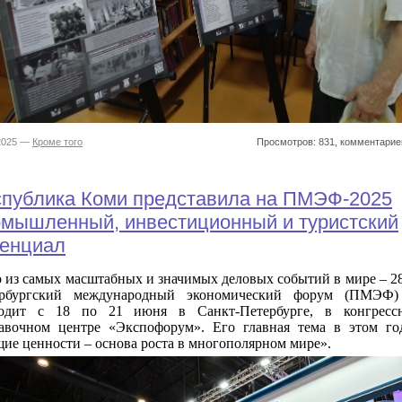
.2025 —
Кроме того
Просмотров: 831, комментарие
спублика Коми представила на ПМЭФ-2025
омышленный, инвестиционный и туристский
тенциал
 из самых масштабных и значимых деловых событий в мире – 2
ербургский международный экономический форум (ПМЭФ)
одит с 18 по 21 июня в Санкт-Петербурге, в конгрессн
авочном центре «Экспофорум». Его главная тема в этом го
ие ценности – основа роста в многополярном мире».