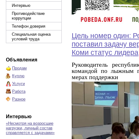
Интервью
Противодействие
коррупции
Телефон доверия
Цель номер один: Р
Специальная оценка
условий труда
поставил задачу ве
Коми статус лидера
Объявления
Руководитель республи
Продам
командой по лыжным г
Куплю
мерах поддержки
Услуги
Работа
Разное
Интервью
«Несмотря на возросшие
нагрузки, личный состав
справляется с задачами»