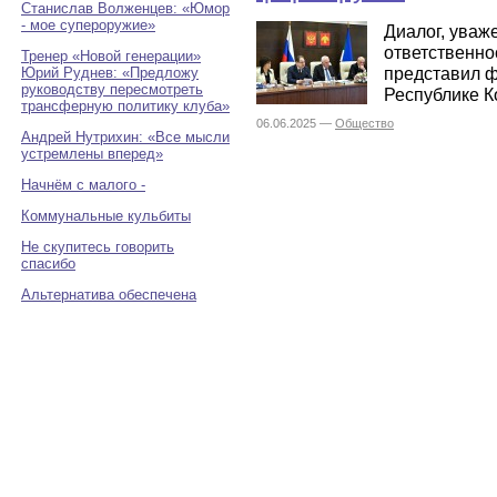
Станислав Волженцев: «Юмор
- мое супероружие»
Диалог, уваж
ответственно
Тренер «Новой генерации»
представил 
Юрий Руднев: «Предложу
руководству пересмотреть
Республике К
трансферную политику клуба»
06.06.2025 —
Общество
Андрей Нутрихин: «Все мысли
устремлены вперед»
Начнём с малого -
Коммунальные кульбиты
Не скупитесь говорить
спасибо
Альтернатива обеспечена