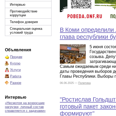
Интервью
Противодействие
коррупции
Телефон доверия
В Коми определили 
Специальная оценка
условий труда
глава республики б
5 июня состо
Объявления
Государствен
созыва. Депу
Продам
затрагивающ
Куплю
Самым ожидаемым среди них
Услуги
даты проведения выборов деп
Главы Республики. Выборы п
Работа
Разное
06.06.2025 —
Политика
Интервью
"Ростислав Гольдшт
«Несмотря на возросшие
готовый пакет закон
нагрузки, личный состав
справляется с задачами»
формируют"