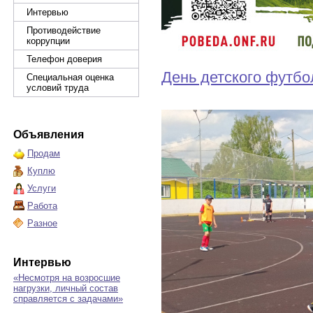
Интервью
Противодействие
коррупции
Телефон доверия
День детского футбо
Специальная оценка
условий труда
Объявления
Продам
Куплю
Услуги
Работа
Разное
Интервью
«Несмотря на возросшие
нагрузки, личный состав
справляется с задачами»