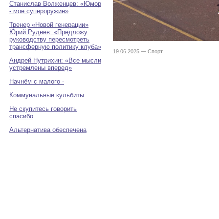
Станислав Волженцев: «Юмор
- мое супероружие»
Тренер «Новой генерации»
Юрий Руднев: «Предложу
руководству пересмотреть
трансферную политику клуба»
19.06.2025 —
Спорт
Андрей Нутрихин: «Все мысли
устремлены вперед»
Начнём с малого -
Коммунальные кульбиты
Не скупитесь говорить
спасибо
Альтернатива обеспечена