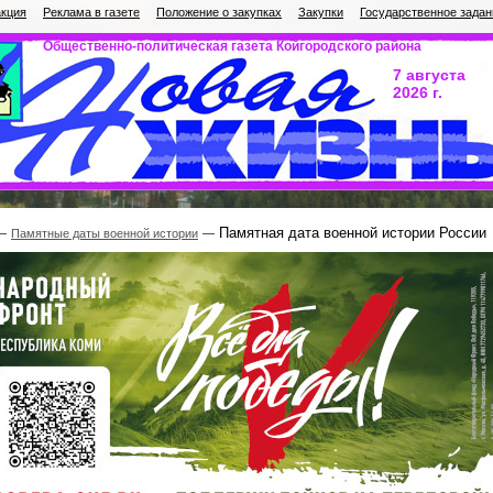
кция
Реклама в газете
Положение о закупках
Закупки
Государственное задан
Общественно-политическая газета Койгородского района
7 августа
2026 г.
Памятная дата военной истории России
Памятные даты военной истории