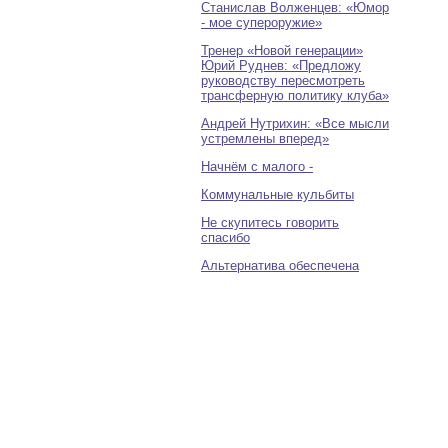
Станислав Волженцев: «Юмор
- мое супероружие»
Тренер «Новой генерации»
Юрий Руднев: «Предложу
руководству пересмотреть
трансферную политику клуба»
Андрей Нутрихин: «Все мысли
устремлены вперед»
Начнём с малого -
Коммунальные кульбиты
Не скупитесь говорить
спасибо
Альтернатива обеспечена