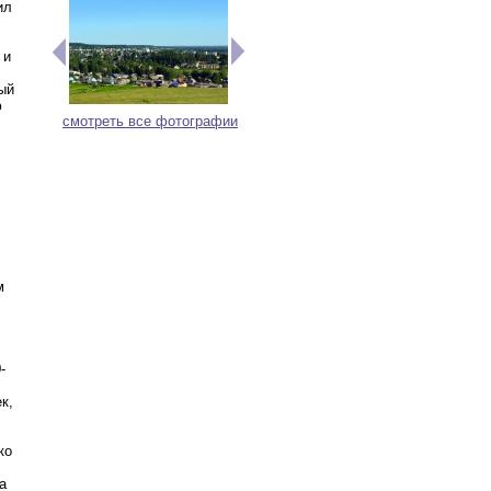
ил
 и
ый
ю
смотреть все фотографии
м
-
к,
ко
а