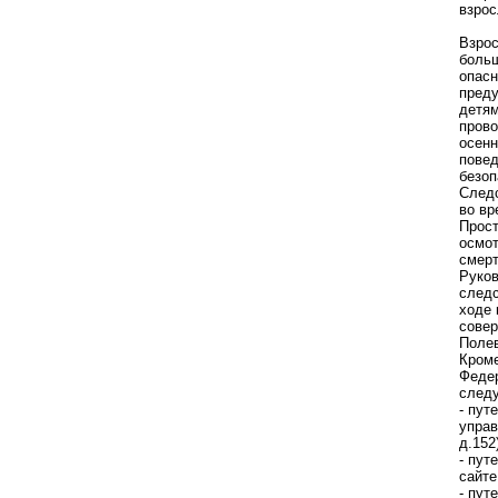
взрос
Взрос
больш
опасн
преду
детям
прово
осенн
повед
безоп
Следс
во вр
Прост
осмот
смерт
Руков
следс
ходе 
совер
Полев
Кроме
Федер
след
- пут
управ
д.152
- пут
сайте
- пут