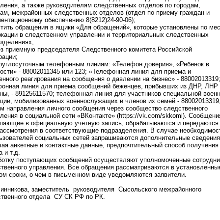
ления, а также руководителям следственных отделов по городам,
ам, межрайонных следственных отделов (отдел по приему граждан и
ентационному обеспечению 8(8212)24-90-06);
стить обращения в ящики «Для обращений», которые установлены по ме
кации в следственном управлении и территориальных следственных
зделениях;
ез приемную председателя Следственного комитета Российской
рации;
круглосуточным телефонным линиям: «Телефон доверия», «Ребенок в
ости» - 88002011345 или 123; «Телефонная линия для приема и
енного реагирования на сообщения о давлении на бизнес» - 88002013319
онная линия для приема сообщений беженцев, прибывших из ДНР, ЛНР
ны, - 89125611570; телефонная линия для участников специальной воен
ции, мобилизованных военнослужащих и членов их семей - 88002013319
ем направления личного сообщения через сообщество следственного
ления в социальной сети «ВКонтакте» (https://vk.com/skkomi). Сообщени
пающие в официальную учетную запись, обрабатываются и передаются
ассмотрения в соответствующие подразделения. В случае необходимос
ьзователей социальных сетей запрашиваются дополнительные сведения
ая анкетные и контактные данные, предпочтительный способ получения
а и т.д.
ботку поступающих сообщений осуществляют уполномоченные сотрудни
твенного управления. Все обращения рассматриваются в установленны
ом сроки, о чем в письменном виде уведомляются заявители.
инникова, заместитель руководителя Сысольского межрайонного
ственного отдела СУ СК РФ по РК.