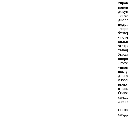
управ
район
докум
- опу
дисло
подра
- чер
Феде
- по 
опасн
экстр
телеф
Украи
опера
- пут
управ
посту
для р
у пол
включ
ответ
Обра
следс
закон
Н.Овч
след