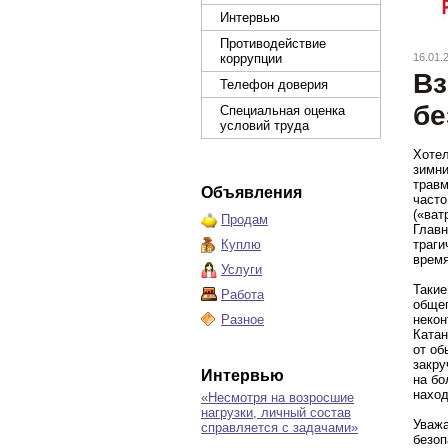
Интервью
Противодействие
коррупции
16.01.
Вз
Телефон доверия
бе
Специальная оценка
условий труда
Хотел
зимни
травм
Объявления
часто
(«ват
Продам
Главн
Куплю
траги
время
Услуги
Такие
Работа
общеп
Разное
некон
Катан
от об
закру
Интервью
на бо
нахо
«Несмотря на возросшие
нагрузки, личный состав
Уважа
справляется с задачами»
безоп