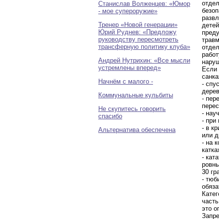
отдел
Станислав Волженцев: «Юмор
безоп
- мое супероружие»
развл
Тренер «Новой генерации»
детей
Юрий Руднев: «Предложу
преду
руководству пересмотреть
травм
трансферную политику клуба»
отдел
работ
Андрей Нутрихин: «Все мысли
наруш
устремлены вперед»
Если 
санка
Начнём с малого -
- спу
дерев
Коммунальные кульбиты
- пер
перес
Не скупитесь говорить
- нау
спасибо
- при
- в к
Альтернатива обеспечена
или д
- на 
катка
- кат
ровны
30 гр
- тюб
обяза
Катег
часть
это о
Запре