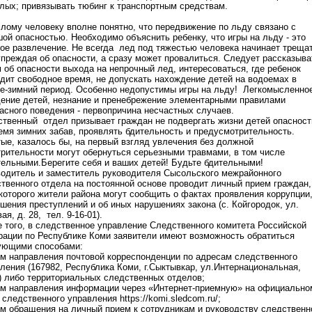
лых; привязывать тюбинг к транспортным средствам.
лому человеку вполне понятно, что передвижение по льду связано с
ой опасностью. Необходимо объяснить ребенку, что игры на льду - это
ое развлечение. Не всегда лед под тяжестью человека начинает трещат
преждая об опасности, а сразу может провалиться. Следует рассказыва
 об опасности выхода на непрочный лед, интересоваться, где ребенок
дит свободное время, не допускать нахождение детей на водоемах в
е-зимний период. Особенно недопустимы игры на льду! Легкомысленно
ение детей, незнание и пренебрежение элементарными правилами
асного поведения - первопричина несчастных случаев.
твенный отдел призывает граждан не подвергать жизни детей опасност
емя зимних забав, проявлять бдительность и предусмотрительность.
ые, казалось бы, на первый взгляд увлечения без должной
рительности могут обернуться серьезными травмами, в том числе
ельными.Берегите себя и ваших детей! Будьте бдительными!
одитель и заместитель руководителя Сысольского межрайонного
твенного отдела на постоянной основе проводит личный прием граждан,
которого жители района могут сообщить о фактах проявления коррупции
шения преступлений и об иных нарушениях закона (с. Койгородок, ул.
ая, д. 28, тел. 9-16-01).
 того, в следственное управление Следственного комитета Российской
ации по Республике Коми заявители имеют возможность обратиться
ующими способами:
ем направления почтовой корреспонденции по адресам следственного
ления (167982, Республика Коми, г.Сыктывкар, ул.Интернациональная,
) либо территориальных следственных отделов;
ем направления информации через «Интернет-приемную» на официально
 следственного управления https://komi.sledcom.ru/;
ем обращения на личный прием к сотрудникам и руководству следственн