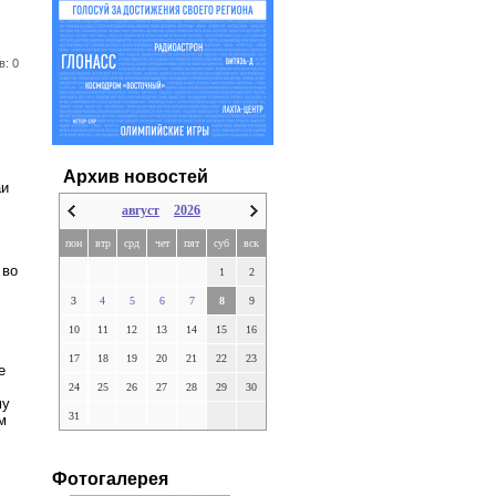
в: 0
Архив новостей
аи
август
2026
пон
втр
срд
чет
пят
суб
вск
 во
1
2
3
4
5
6
7
8
9
10
11
12
13
14
15
16
17
18
19
20
21
22
23
е
24
25
26
27
28
29
30
му
31
м
Фотогалерея