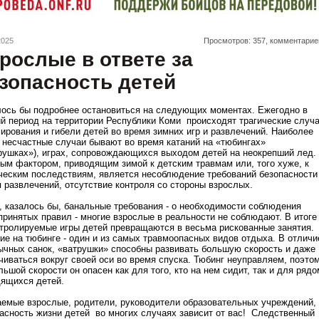
2025
Просмотров: 357, комментарие
рослые в ответе за
зопасность детей
ось бы подробнее остановиться на следующих моментах. Ежегодно в
й период на территории Республики Коми происходят трагические случ
ирования и гибели детей во время зимних игр и развлечений. Наиболее
 несчастные случаи бывают во время катаний на «тюбингах»
рушках»), играх, сопровождающихся выходом детей на неокрепший лед.
ым фактором, приводящим зимой к детским травмам или, того хуже, к
ческим последствиям, является несоблюдение требований безопасности
 развлечений, отсутствие контроля со стороны взрослых.
, казалось бы, банальные требования - о необходимости соблюдения
ринятых правил - многие взрослые в реальности не соблюдают. В итоге
тролируемые игры детей превращаются в весьма рискованные занятия.
ие на тюбинге - один и из самых травмоопасных видов отдыха. В отличи
ычных санок, «ватрушки» способны развивать большую скорость и даже
чиваться вокруг своей оси во время спуска. Тюбинг неуправляем, поэто
льшой скорости он опасен как для того, кто на нем сидит, так и для рядо
дящихся детей.
емые взрослые, родители, руководители образовательных учреждений,
асность жизни детей во многих случаях зависит от вас! Следственный