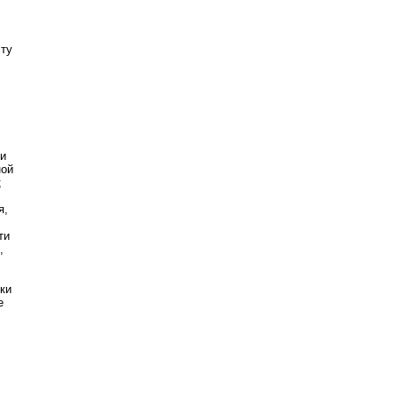
сту
;
 и
ной
;
я,
ти
,
ки
е