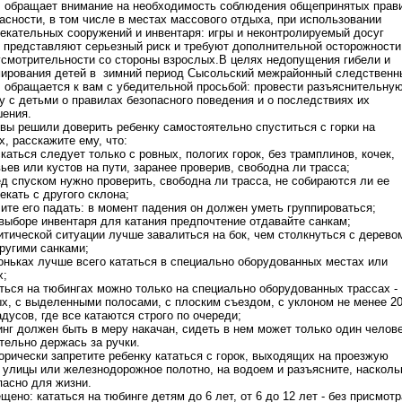
 обращает внимание на необходимость соблюдения общепринятых прав
асности, в том числе в местах массового отдыха, при использовании
екательных сооружений и инвентаря: игры и неконтролируемый досуг
 представляют серьезный риск и требуют дополнительной осторожности
смотрительности со стороны взрослых.В целях недопущения гибели и
ирования детей в зимний период Сысольский межрайонный следственн
 обращается к вам с убедительной просьбой: провести разъяснительну
у с детьми о правилах безопасного поведения и о последствиях их
ения.
вы решили доверить ребенку самостоятельно спуститься с горки на
х, расскажите ему, что:
скаться следует только с ровных, пологих горок, без трамплинов, кочек,
ьев или кустов на пути, заранее проверив, свободна ли трасса;
ед спуском нужно проверить, свободна ли трасса, не собираются ли ее
екать с другого склона;
чите его падать: в момент падения он должен уметь группироваться;
 выборе инвентаря для катания предпочтение отдавайте санкам;
ритической ситуации лучше завалиться на бок, чем столкнуться с дерево
ругими санками;
коньках лучше всего кататься в специально оборудованных местах или
х;
аться на тюбингах можно только на специально оборудованных трассах -
х, с выделенными полосами, с плоским съездом, с уклоном не менее 20
адусов, где все катаются строго по очереди;
инг должен быть в меру накачан, сидеть в нем может только один челове
тельно держась за ручки.
орически запретите ребенку кататься с горок, выходящих на проезжую
 улицы или железнодорожное полотно, на водоем и разъясните, насколь
пасно для жизни.
щено: кататься на тюбинге детям до 6 лет, от 6 до 12 лет - без присмотр