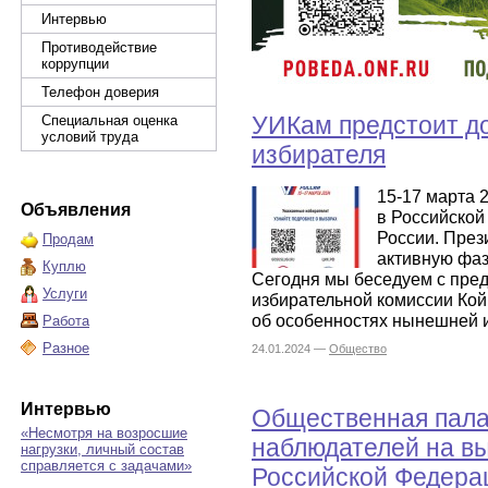
Интервью
Противодействие
коррупции
Телефон доверия
УИКам предстоит до
Специальная оценка
условий труда
избирателя
15-17 марта 
Объявления
в Российской
России. През
Продам
активную фаз
Куплю
Сегодня мы беседуем с пре
Услуги
избирательной комиссии Кой
об особенностях нынешней 
Работа
Разное
24.01.2024 —
Общество
Интервью
Общественная пала
«Несмотря на возросшие
наблюдателей на в
нагрузки, личный состав
справляется с задачами»
Российской Федера