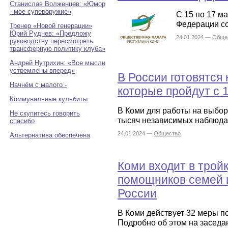
Станислав Волженцев: «Юмор
- мое супероружие»
С 15 по 17 м
Федерации с
Тренер «Новой генерации»
Юрий Руднев: «Предложу
24.01.2024 —
Обще
руководству пересмотреть
трансферную политику клуба»
Андрей Нутрихин: «Все мысли
устремлены вперед»
В России готовятся
Начнём с малого -
которые пройдут с 
Коммунальные кульбиты
В Коми для работы на выбор
Не скупитесь говорить
тысяч независимых наблюда
спасибо
24.01.2024 —
Общество
Альтернатива обеспечена
Коми входит в тройк
помощников семей 
России
В Коми действует 32 меры п
Подробно об этом на заседа