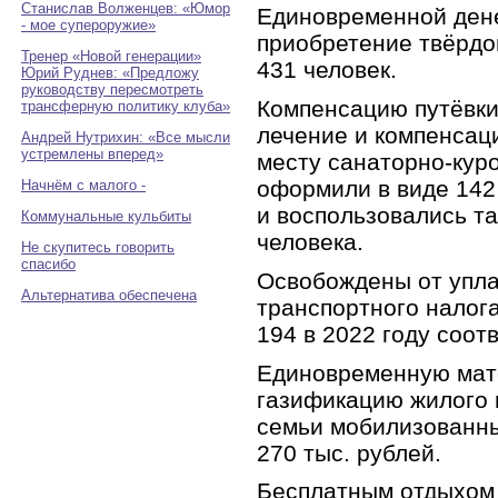
Станислав Волженцев: «Юмор
Единовременной ден
- мое супероружие»
приобретение твёрдо
Тренер «Новой генерации»
431 человек.
Юрий Руднев: «Предложу
руководству пересмотреть
Компенсацию путёвки
трансферную политику клуба»
лечение и компенсац
Андрей Нутрихин: «Все мысли
устремлены вперед»
месту санаторно-кур
оформили в виде 142
Начнём с малого -
и
воспользовались т
Коммунальные кульбиты
человека.
Не скупитесь говорить
спасибо
Освобождены от упл
Альтернатива обеспечена
транспортного налога
194 в 2022 году соот
Единовременную мат
газификацию жилого 
семьи мобилизованн
270 тыс. рублей.
Бесплатным отдыхом