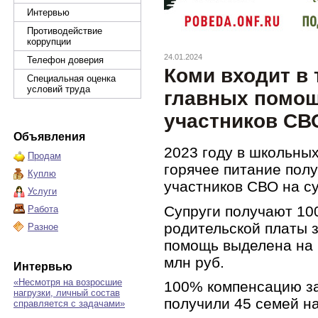
Интервью
Противодействие
коррупции
24.01.2024
Телефон доверия
Коми входит в 
Специальная оценка
условий труда
главных помощ
участников СВ
Объявления
2023 году в школьны
Продам
горячее питание полу
Куплю
участников СВО на су
Услуги
Супруги получают 1
Работа
родительской платы з
Разное
помощь выделена на 
млн руб.
Интервью
«Несмотря на возросшие
100% компенсацию за
нагрузки, личный состав
получили 45 семей на
справляется с задачами»