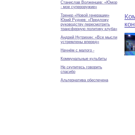
Станислав Волженцев: «Юмор
- мое супероружие»
Ком
Тренер «Новой генерации»
Юрий Руднев: «Предложу
ко
руководству пересмотреть
трансферную политику клуба»
Андрей Нутрихин: «Все мысли
устремлены вперед»
Начнём с малого -
Коммунальные кульбиты
Не скупитесь говорить
спасибо
Альтернатива обеспечена