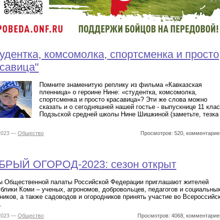
удентка, комсомолка, спортсменка и просто
савица"
Помните знаменитую реплику из фильма «Кавказская
пленница» о героине Нине: «студентка, комсомолка,
спортсменка и просто красавица»? Эти же слова можно
сказать и о сегодняшней нашей гостье - выпускнице 11 кла
Подзьской средней школы Нине Шишкиной (заметьте, тезка
.2023 —
Общество
Просмотров: 520, комментарие
БРЫЙ ОГОРОД-2023: сезон открыт
ы Общественной палаты Российской Федерации приглашают жителей
блики Коми – ученых, агрономов, добровольцев, педагогов и социальны
ников, а также садоводов и огородников принять участие во Всероссийс
.
.2023 —
Общество
Просмотров: 4068, комментарие