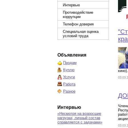
Интервью
Противодействие
коррупции
Телефон доверия
"Ст
Специальная оценка
условий труда
кра
Объявления
Продам
Куплю
кино).
Услуги
03.03
Работа
Разное
ДО
Член
Интервью
Респу
«Несмотря на возросшие
работ
нагрузки, личный состав
акции
справляется с задачами»
03.03