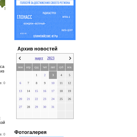
Архив новостей
март
2023
сса
пон
втр
срд
чет
пят
суб
вск
 из
1
2
3
4
5
в: 0
6
7
8
9
10
11
12
13
14
15
16
17
18
19
20
21
22
23
24
25
26
27
28
29
30
31
х
кой
Фотогалерея
в: 0