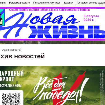
кция
Реклама в газете
Положение о закупках
Закупки
Государственное задан
Общественно-политическая газета Койгородского района
6 августа
2026 г.
Архив новостей
хив новостей