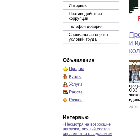
Интервью
Противодействие
коррупции
Телефон доверия
Пр
Специальная оценка
условий труда
и и
кол
Объявления
Продам
Куплю
Услуги
прогр
ОЭЗ "
Работа
знако
идеям
Разное
24.03
Интервью
«Несмотря на возросшие
нагрузки, личный состав
справляется с задачами»