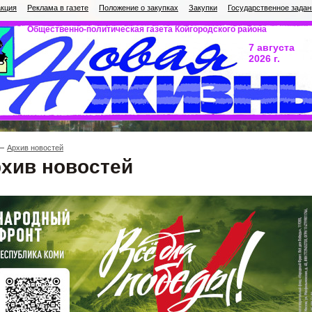
кция
Реклама в газете
Положение о закупках
Закупки
Государственное задан
Общественно-политическая газета Койгородского района
7 августа
2026 г.
Архив новостей
хив новостей