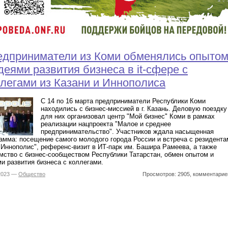
едприниматели из Коми обменялись опыто
деями развития бизнеса в it-сфере с
легами из Казани и Иннополиса
С 14 по 16 марта предприниматели Республики Коми
находились с бизнес-миссией в г. Казань. Деловую поездку
для них организовал центр "Мой бизнес" Коми в рамках
реализации нацпроекта "Малое и среднее
предпринимательство". Участников ждала насыщенная
амма: посещение самого молодого города России и встреча с резидента
Иннополис", референс-визит в ИТ-парк им. Башира Рамеева, а также
мство с бизнес-сообществом Республики Татарстан, обмен опытом и
и развития бизнеса с коллегами.
.2023 —
Общество
Просмотров: 2905, комментарие