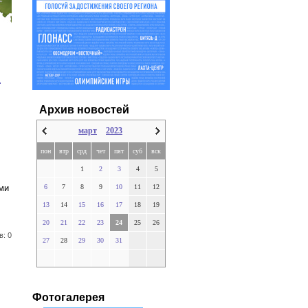
м
Архив новостей
март
2023
пон
втр
срд
чет
пят
суб
вск
1
2
3
4
5
6
7
8
9
10
11
12
ми
13
14
15
16
17
18
19
20
21
22
23
24
25
26
в: 0
27
28
29
30
31
Фотогалерея