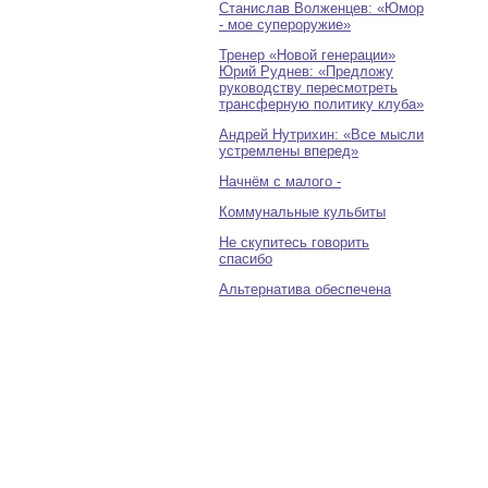
Станислав Волженцев: «Юмор
- мое супероружие»
Тренер «Новой генерации»
Юрий Руднев: «Предложу
руководству пересмотреть
трансферную политику клуба»
Андрей Нутрихин: «Все мысли
устремлены вперед»
Начнём с малого -
Коммунальные кульбиты
Не скупитесь говорить
спасибо
Альтернатива обеспечена