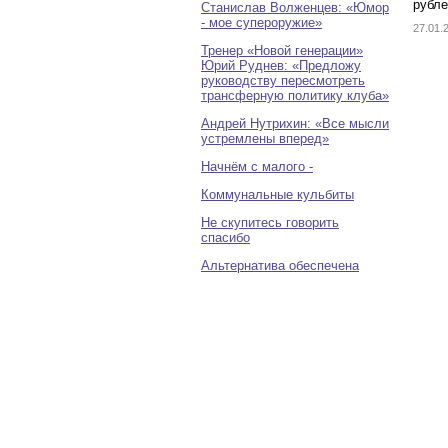
рубле
Станислав Волженцев: «Юмор
- мое супероружие»
27.01
Тренер «Новой генерации»
Юрий Руднев: «Предложу
руководству пересмотреть
трансферную политику клуба»
Андрей Нутрихин: «Все мысли
устремлены вперед»
Начнём с малого -
Коммунальные кульбиты
Не скупитесь говорить
спасибо
Альтернатива обеспечена