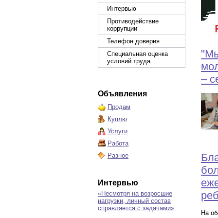
Интервью
Противодействие
коррупции
Телефон доверия
"Мы
Специальная оценка
условий труда
мол
– с
Объявления
Продам
Куплю
Услуги
Работа
Бла
Разное
бол
еже
Интервью
ре
«Несмотря на возросшие
нагрузки, личный состав
справляется с задачами»
На об