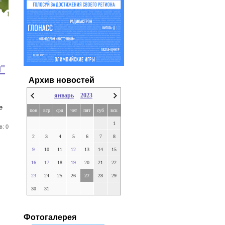
"
Архив новостей
январь
2023
е
пон
втр
срд
чет
пят
суб
вск
1
в: 0
2
3
4
5
6
7
8
9
10
11
12
13
14
15
16
17
18
19
20
21
22
23
24
25
26
27
28
29
30
31
Фотогалерея