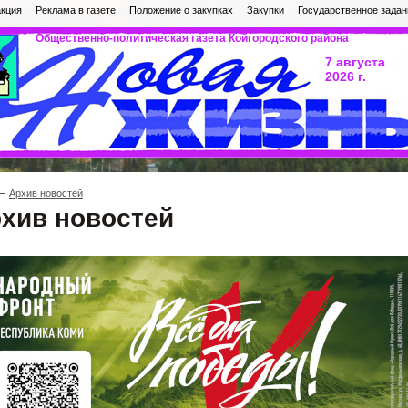
кция
Реклама в газете
Положение о закупках
Закупки
Государственное задан
Общественно-политическая газета Койгородского района
7 августа
2026 г.
Архив новостей
хив новостей