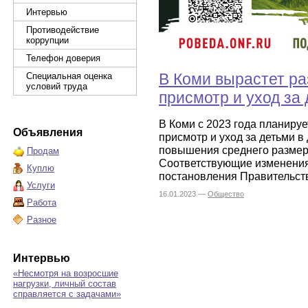
Интервью
Противодействие
коррупции
Телефон доверия
В Коми вырастет ра
Специальная оценка
условий труда
присмотр и уход за 
В Коми с 2023 года планиру
Объявления
присмотр и уход за детьми в 
повышения среднего размера
Продам
Соответствующие изменени
Куплю
постановления Правительств
Услуги
16.01.2023 —
Общество
Работа
Разное
Интервью
«Несмотря на возросшие
нагрузки, личный состав
справляется с задачами»