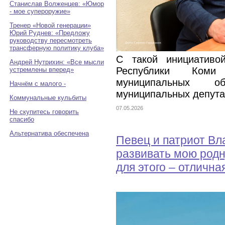
Станислав Волженцев: «Юмор
- мое супероружие»
Тренер «Новой генерации»
Юрий Руднев: «Предложу
руководству пересмотреть
трансферную политику клуба»
С такой инициативо
Андрей Нутрихин: «Все мысли
Республики Ком
устремлены вперед»
муниципальных о
Начнём с малого -
муниципальных депута
Коммунальные кульбиты
07.05.2026
Не скупитесь говорить
спасибо
Альтернатива обеспечена
Певец и патриот Вл
развивать мою родн
для этого – отличн