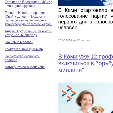
Станислав Волженцев: «Юмор
- мое супероружие»
В Коми стартовало э
Тренер «Новой генерации»
голосование партии 
Юрий Руднев: «Предложу
руководству пересмотреть
первого дня в голосо
трансферную политику клуба»
человек.
Андрей Нутрихин: «Все мысли
устремлены вперед»
26.05.2026 —
Общество
Начнём с малого -
Коммунальные кульбиты
В Коми уже 12 про
Не скупитесь говорить
спасибо
включиться в борьб
Альтернатива обеспечена
миллион"