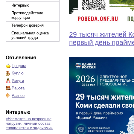
Интервью
Противодействие
коррупции
Телефон доверия
29 тысяч жителей К
Специальная оценка
условий труда
первый день прайме
Объявления
Продам
Куплю
Услуги
Работа
Разное
Интервью
«Несмотря на возросшие
нагрузки, личный состав
справляется с задачами»