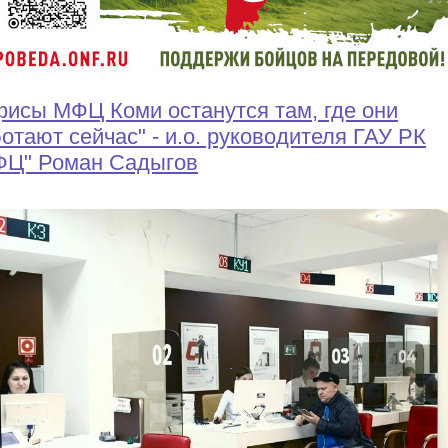
исы МФЦ Коми останутся там, где они
отают сейчас" - и.о. руководителя ГАУ РК
ФЦ" Роман Садыгов