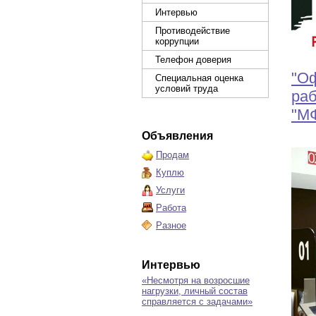
Интервью
Противодействие
коррупции
Телефон доверия
"Оф
Специальная оценка
условий труда
раб
"М
Объявления
Продам
Куплю
Услуги
Работа
Разное
Интервью
«Несмотря на возросшие
нагрузки, личный состав
справляется с задачами»