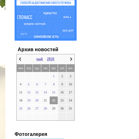
Архив новостей
май
2026
пон
втр
срд
чет
пят
суб
вск
1
2
3
4
5
6
7
8
9
10
11
12
13
14
15
16
17
18
19
20
21
22
23
24
25
26
27
28
29
30
31
Фотогалерея