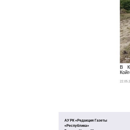
В К
Койг
22.05
АУ РК «Редакция Газеты
«Республика»