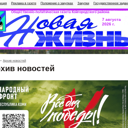
кция
Реклама в газете
Положение о закупках
Закупки
Государственное задан
Общественно-политическая газета Койгородского района
7 августа
2026 г.
Архив новостей
хив новостей