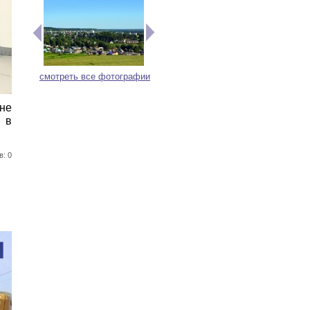
смотреть все фотографии
 не
 в
в: 0