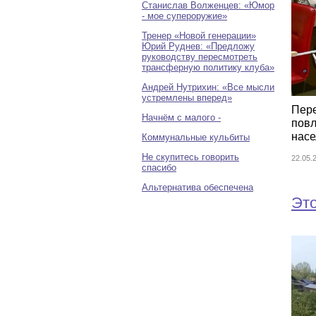
Станислав Волженцев: «Юмор
- мое супероружие»
Тренер «Новой генерации»
Юрий Руднев: «Предложу
руководству пересмотреть
трансферную политику клуба»
Андрей Нутрихин: «Все мысли
устремлены вперед»
Пере
Начнём с малого -
пов
насе
Коммунальные кульбиты
Не скупитесь говорить
22.05
спасибо
Альтернатива обеспечена
Это