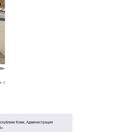
н-
в: 0
спублики Коми, Администрация
й»