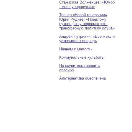
Станислав Волженцев: «Юмор
- мое супероружие»
Тренер «Новой генерации»
Юрий Руднев: «Предложу
руководству пересмотреть
трансферную политику клуба»
Андрей Нутрихин: «Все мысли
устремлены вперед»
Начнём с малого -
Коммунальные кульбиты
Не скупитесь говорить
спасибо
Альтернатива обеспечена