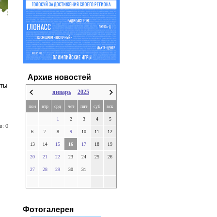
Архив новостей
яты
январь
2025
пон
втр
срд
чет
пят
суб
вск
1
2
3
4
5
в: 0
6
7
8
9
10
11
12
13
14
15
16
17
18
19
20
21
22
23
24
25
26
27
28
29
30
31
Фотогалерея