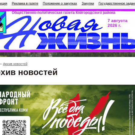
кция
Реклама в газете
Положение о закупках
Закупки
Государственное задан
Общественно-политическая газета Койгородского района
7 августа
2026 г.
Архив новостей
хив новостей