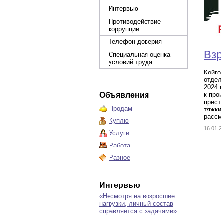
Интервью
Противодействие
коррупции
Телефон доверия
Взр
Специальная оценка
условий труда
Койго
отдел
2024 
Объявления
к про
прест
Продам
тяжки
рассм
Куплю
16.01
Услуги
Работа
Разное
Интервью
«Несмотря на возросшие
нагрузки, личный состав
справляется с задачами»