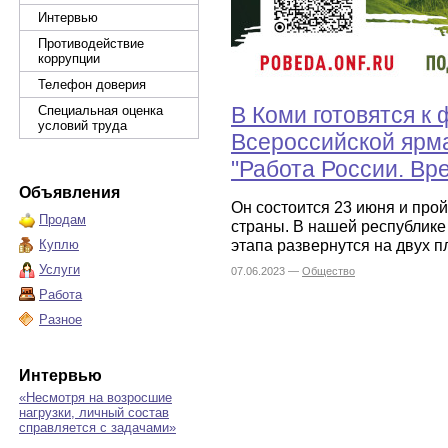
Интервью
Противодействие
коррупции
Телефон доверия
В Коми готовятся к
Специальная оценка
условий труда
Всероссийской ярм
"Работа России. Вр
Объявления
Он состоится 23 июня и про
Продам
страны. В нашей республик
этапа развернутся на двух п
Куплю
Услуги
07.06.2023 —
Общество
Работа
Разное
Интервью
«Несмотря на возросшие
нагрузки, личный состав
справляется с задачами»